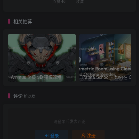
点赞
46
收藏
相关推荐
Arrimus 终极 3D 建模课程
Patata Schoo
评论
抢沙发
请登录后发表评论
登录
注册