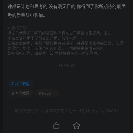
钟都是计划和思考的,没有漫无目的,你得到了你所期待的最优
秀的质量从电影加。
©
版权声明
橙光艺术网(CGART)的资源均内容来自于网络收集或用户发布.
本站点资料用于学习交流之用，勿作它用，；
若需商业使用，需获得版权拥有者授权，并遵循国家相关法律、法规
之规定。如因非法使用引起纠纷，一切后果由使用者承担。
如有侵权行为，请联系告知 本站将会在第一时间删除。
THE END
CG教程
# 室内教程
# Redshift
将免费进行到底，喜欢就支持关注一下吧我们吧，by_CGART