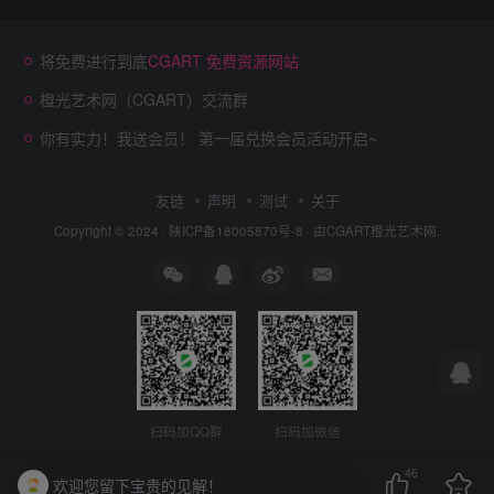
将免费进行到底
CGART 免费资源网站
橙光艺术网（CGART）交流群
你有实力！我送会员！ 第一届兑换会员活动开启~
友链
声明
测试
关于
Copyright © 2024 ·
陕ICP备18005870号-8
· 由
CGART
橙光艺术网.
扫码加QQ群
扫码加微信
46
欢迎您留下宝贵的见解！