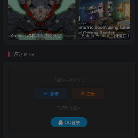
Arrimus 终极 3D 建模课程
Patata Schoo
评论
抢沙发
请登录后发表评论
登录
注册
社交账号登录
QQ登录