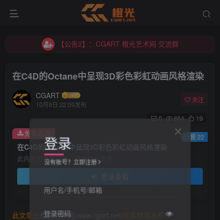
【公告2】：CGART 橙光艺术网 交流群
【公告1】：将免费进行到底！！！
【公告2】：CGART 橙光艺术网 交流群
【公告1】：将免费进行到底！！！
在C4D的Octane中呈现3D彩色彩虹动画风格渲染
CGART
关注
10月9日 22:09发布
0
664
19
免费资源
登录
已售 22
在C4D的Octane中呈现3D彩色彩虹动画风格渲染
此内容为免费资源，请登录后查看
没有账号？立即注册
登录查看
用户名/手机号/邮箱
登录密码
此文章由
橙光艺术网(www.cgart.net)
收集整理发布