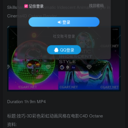
找回密码
记住登录
Skillshare – 3D Chromatic Iridescent Animation Style in
Cinema4D Octane Render
登录
社交账号登录
QQ登录
Duration 1h 9m MP4
标题:技巧-3D彩色彩虹动画风格在电影C4D Octane
资料: