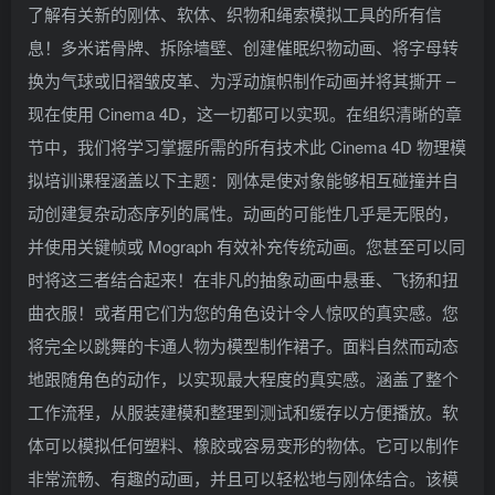
了解有关新的刚体、软体、织物和绳索模拟工具的所有信
息！多米诺骨牌、拆除墙壁、创建催眠织物动画、将字母转
换为气球或旧褶皱皮革、为浮动旗帜制作动画并将其撕开 –
现在使用 Cinema 4D，这一切都可以实现。在组织清晰的章
节中，我们将学习掌握所需的所有技术此 Cinema 4D 物理模
拟培训课程涵盖以下主题：刚体是使对象能够相互碰撞并自
动创建复杂动态序列的属性。动画的可能性几乎是无限的，
并使用关键帧或 Mograph 有效补充传统动画。您甚至可以同
时将这三者结合起来！在非凡的抽象动画中悬垂、飞扬和扭
曲衣服！或者用它们为您的角色设计令人惊叹的真实感。您
将完全以跳舞的卡通人物为模型制作裙子。面料自然而动态
地跟随角色的动作，以实现最大程度的真实感。涵盖了整个
工作流程，从服装建模和整理到测试和缓存以方便播放。软
体可以模拟任何塑料、橡胶或容易变形的物体。它可以制作
非常流畅、有趣的动画，并且可以轻松地与刚体结合。该模