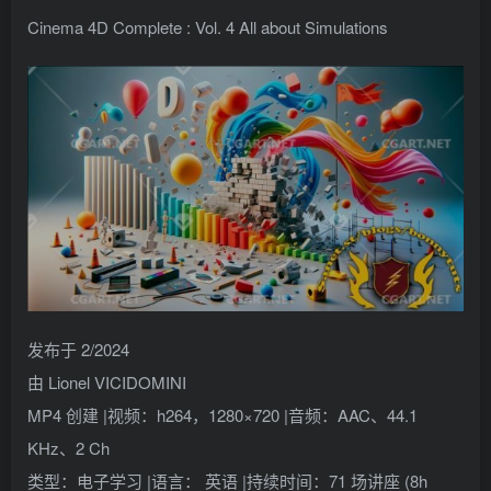
找回密码
记住登录
Cinema 4D Complete : Vol. 4 All about Simulations
登录
社交账号登录
QQ登录
发布于 2/2024
由 Lionel VICIDOMINI
MP4 创建 |视频：h264，1280×720 |音频：AAC、44.1
KHz、2 Ch
类型：电子学习 |语言： 英语 |持续时间：71 场讲座 (8h