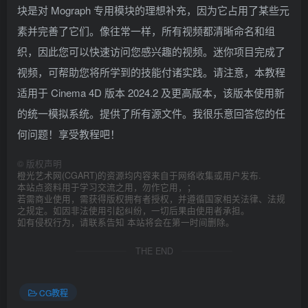
块是对 Mograph 专用模块的理想补充，因为它占用了某些元
素并完善了它们。像往常一样，所有视频都清晰命名和组
织，因此您可以快速访问您感兴趣的视频。迷你项目完成了
视频，可帮助您将所学到的技能付诸实践。请注意，本教程
适用于 Cinema 4D 版本 2024.2 及更高版本，该版本使用新
的统一模拟系统。提供了所有源文件。我很乐意回答您的任
何问题！享受教程吧！
©
版权声明
橙光艺术网(CGART)的资源均内容来自于网络收集或用户发布.
本站点资料用于学习交流之用，勿作它用，；
若需商业使用，需获得版权拥有者授权，并遵循国家相关法律、法规
之规定。如因非法使用引起纠纷，一切后果由使用者承担。
如有侵权行为，请联系告知 本站将会在第一时间删除。
THE END
CG教程