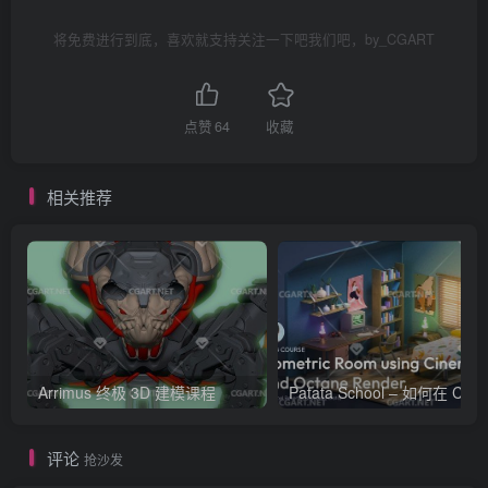
将免费进行到底，喜欢就支持关注一下吧我们吧，by_CGART
点赞
64
收藏
相关推荐
Arrimus 终极 3D 建模课程
Patata Schoo
评论
抢沙发