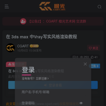
【公告2】：CGART 橙光艺术网 交流群
【公告1】：将免费进行到底！！！
【公告2】：CGART 橙光艺术网 交流群
【公告1】：将免费进行到底！！！
在 3ds max 中Vray写实风格渲染教程
CGART
关注
10月6日 15:08发布
0
253
41
免费资源
登录
已售 8
在 3ds max 中Vray写实风格渲染教程
此内容为免费资源，请登录后查看
没有账号？立即注册
登录查看
用户名/手机号/邮箱
登录密码
此文章由
橙光艺术网(www.cgart.net)
收集整理发布