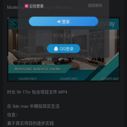
找回密码
记住登录
Modeling realistic living in 3ds max
登录
社交账号登录
QQ登录
时长 5h 17m 包含项目文件 MP4
在 3ds max 中模拟现实生活
信息：
基于真实项目的逐步实践