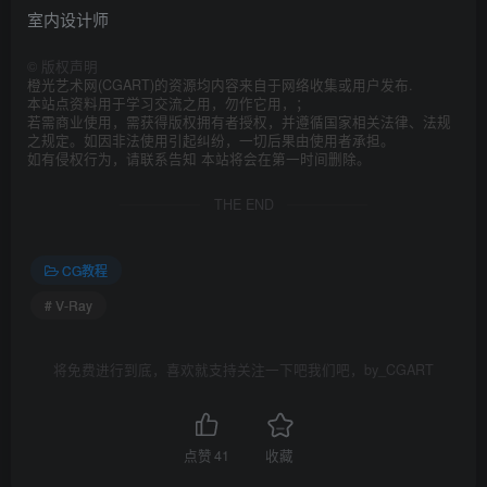
室内设计师
©
版权声明
橙光艺术网(CGART)的资源均内容来自于网络收集或用户发布.
本站点资料用于学习交流之用，勿作它用，；
若需商业使用，需获得版权拥有者授权，并遵循国家相关法律、法规
之规定。如因非法使用引起纠纷，一切后果由使用者承担。
如有侵权行为，请联系告知 本站将会在第一时间删除。
THE END
CG教程
# V-Ray
将免费进行到底，喜欢就支持关注一下吧我们吧，by_CGART
点赞
41
收藏