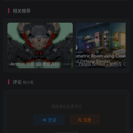
相关推荐
Arrimus 终极 3D 建模课程
Patata Schoo
评论
抢沙发
请登录后发表评论
登录
注册