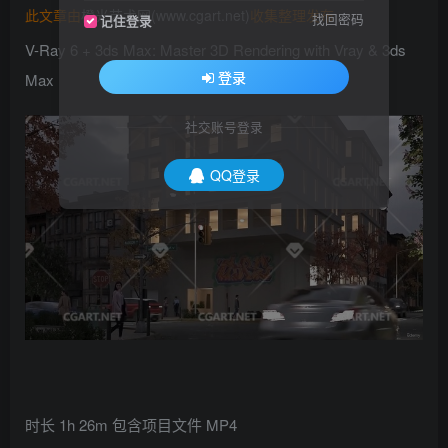
此文章由
橙光艺术网(www.cgart.net)
收集整理发布
找回密码
记住登录
V-Ray 6 + 3ds Max: Master 3D Rendering with Vray & 3ds
登录
Max
社交账号登录
QQ登录
时长 1h 26m 包含项目文件 MP4