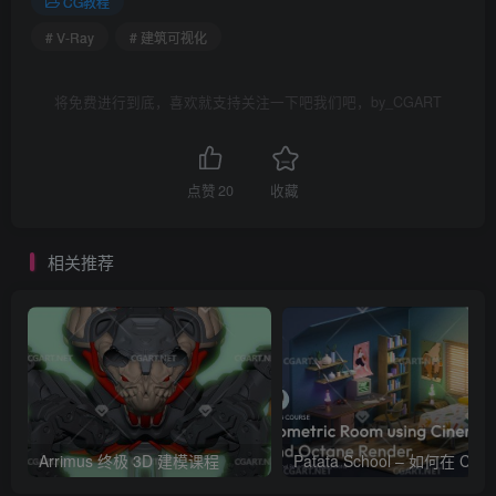
CG教程
# V-Ray
# 建筑可视化
将免费进行到底，喜欢就支持关注一下吧我们吧，by_CGART
点赞
20
收藏
相关推荐
Arrimus 终极 3D 建模课程
Patata Schoo