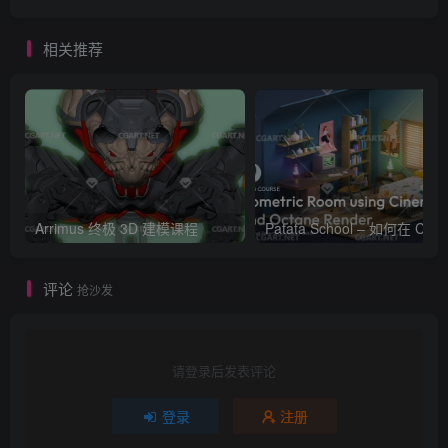
相关推荐
Arrimus 终极 3D 建模课程
Patata Schoo
评论
抢沙发
请登录后发表评论
登录
注册