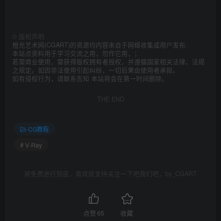
©
版权声明
橙光艺术网(CGART)的资源均内容来自于网络收集或用户发布.
本站点资料用于学习交流之用，勿作它用，；
若需商业使用，需获得版权拥有者授权，并遵循国家相关法律、法规
之规定。如因非法使用引起纠纷，一切后果由使用者承担。
如有侵权行为，请联系告知 本站将会在第一时间删除。
THE END
CG教程
# V-Ray
将免费进行到底，喜欢就支持关注一下吧我们吧，by_CGART
点赞
65
收藏