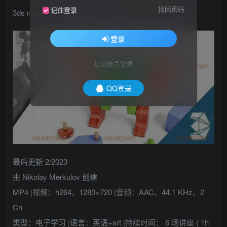
找回密码
记住登录
3ds max marathon MODELING THE RABBIT GAME
登录
社交账号登录
QQ登录
最后更新 2/2023
由 Nikolay Merkulov 创建
MP4 |视频：h264，1280×720 |音频：AAC、44.1 KHz、2
Ch
类型：电子学习 |语言：英语+srt |持续时间： 6 场讲座 ( 1h