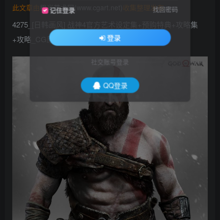
此文章由
橙光艺术网(www.cgart.net)
收集整理发布
找回密码
记住登录
4275_[日韩画风] 战神4官方艺术设定集+预购特典+攻略集
登录
+攻略_CG原画资源 10G压缩包 1500P
社交账号登录
QQ登录