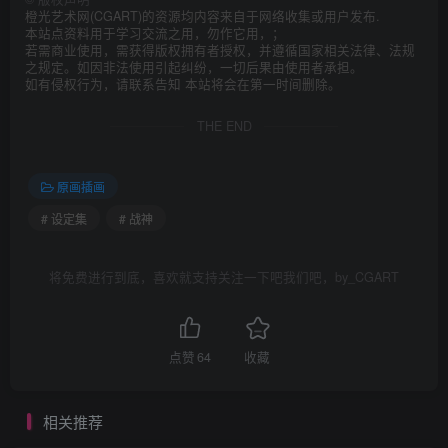
橙光艺术网(CGART)的资源均内容来自于网络收集或用户发布.
本站点资料用于学习交流之用，勿作它用，；
若需商业使用，需获得版权拥有者授权，并遵循国家相关法律、法规
之规定。如因非法使用引起纠纷，一切后果由使用者承担。
如有侵权行为，请联系告知 本站将会在第一时间删除。
THE END
原画插画
# 设定集
# 战神
将免费进行到底，喜欢就支持关注一下吧我们吧，by_CGART
点赞
64
收藏
相关推荐