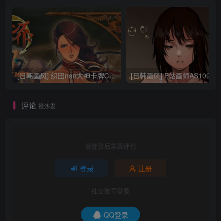
[日韩画风] 织田non大神卡牌CG插画设计画集256P 161M_CG原画资源
[日韩画风] P站画师AS109的作品，《少女裹路地 其终
评论
抢沙发
请登录后发表评论
登录
注册
社交账号登录
QQ登录