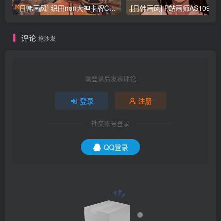
[日韩画风] 织田non大神卡牌CG插画设计画集256P 161M_CG原画资源
[日韩画风] P站画师AS109的作品，《少女裹路地 其终
评论
抢沙发
请登录后发表评论
登录
注册
社交账号登录
QQ登录