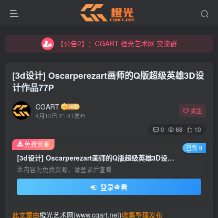
【公告2】：CGART 橙光艺术网 交流群
【公告1】：将免费进行到底！！！
【公告2】：CGART 橙光艺术网 交流群
【公告1】：将免费进行到底！！！
[3d设计] Oscarperezart画师的Q版超级英雄3D设
计作品77P
CGART
关注
4月10日 21:41发布
0
68
10
登录
免费资源
已售 9
[3d设计] Oscarperezart画师的Q版超级英雄3D设计作品77P
没有账号？立即注册
此内容为免费资源，请登录后查看
登录查看
用户名/手机号/邮箱
登录密码
此文章由
橙光艺术网(www.cgart.net)
收集整理发布