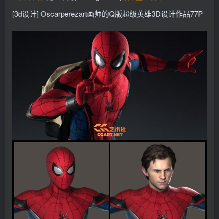
找回密码
记住登录
[3d设计] Oscarperezart画师的Q版超级英雄3D设计作品77P
登录
社交账号登录
QQ登录