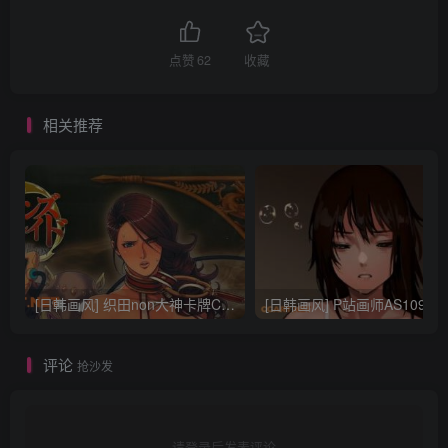
点赞
62
收藏
相关推荐
[日韩画风] 织田non大神卡牌CG插画设计画集256P 161M_CG原画资源
[日韩画风] P站画师AS109的作品，《少女裹路地 其终
评论
抢沙发
请登录后发表评论