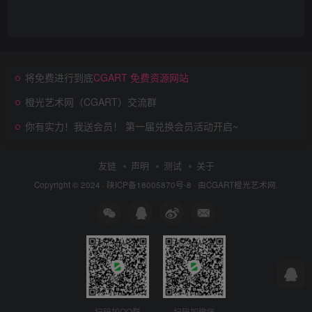
将免费进行到底
CGART 免费资源网站
橙光艺术网（CGART）交流群
你有实力！我送会员！ 第一届兑换会员活动开启~
友链
声明
测试
关于
Copyright © 2024 ·
陕ICP备18005870号-8
· 由
CGART
橙光艺术网.
扫码加QQ群
扫码加微信