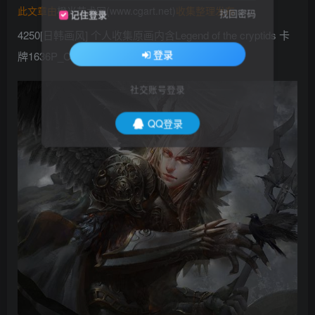
此文章由
橙光艺术网(www.cgart.net)
收集整理发布
找回密码
记住登录
4250[日韩画风] 个人收集原画内含Legend of the cryptids 卡
登录
牌1636P_CG原画资源
社交账号登录
QQ登录