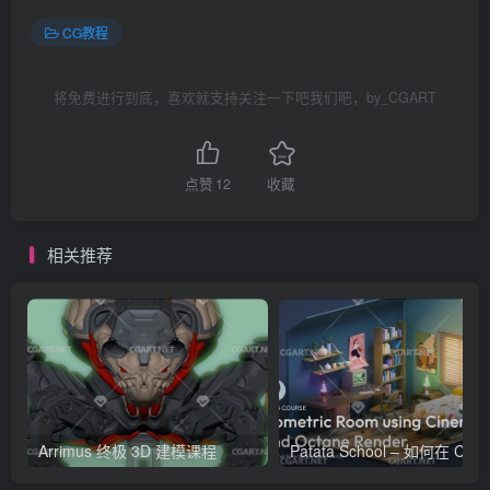
CG教程
将免费进行到底，喜欢就支持关注一下吧我们吧，by_CGART
点赞
12
收藏
相关推荐
Arrimus 终极 3D 建模课程
Patata Schoo