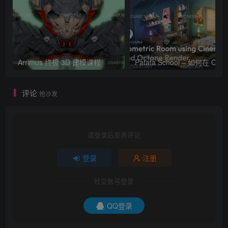
Arrimus 终极 3D 建模课程
Patata Schoo
评论
抢沙发
请登录后发表评论
登录
注册
社交账号登录
QQ登录