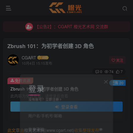
【公告2】：CGART 橙光艺术网 交流群
【公告1】：将免费进行到底！！！
【公告2】：CGART 橙光艺术网 交流群
【公告1】：将免费进行到底！！！
Zbrush 101：为初学者创建 3D 角色
CGART
关注
10月4日 15:15发布
0
74
7
免费资源
登录
已售 20
Zbrush 101：为初学者创建 3D 角色
此内容为免费资源，请登录后查看
没有账号？立即注册
登录查看
用户名/手机号/邮箱
登录密码
此文章由
橙光艺术网(www.cgart.net)
收集整理发布