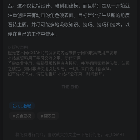
战。这不仅包括设计、雕刻和建模，而且特别是从一开始就
注重创建带有动画的角色硬表面。目标是让学生从新的角度
看待主题，并尽可能多地吸收知识、技巧、技巧和技术，以
便在自己的工作中使用。
©
版权声明
橙光艺术网(CGART)的资源均内容来自于网络收集或用户发布.
本站点资料用于学习交流之用，勿作它用，；
若需商业使用，需获得版权拥有者授权，并遵循国家相关法律、法规
之规定。如因非法使用引起纠纷，一切后果由使用者承担。
如有侵权行为，请联系告知 本站将会在第一时间删除。
THE END
CG教程
# 角色建模
# 硬表面
将免费进行到底，喜欢就支持关注一下吧我们吧，by_CGART