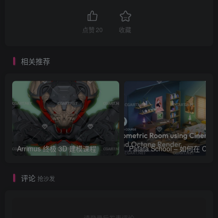
点赞
20
收藏
相关推荐
Arrimus 终极 3D 建模课程
Patata Schoo
评论
抢沙发
请登录后发表评论