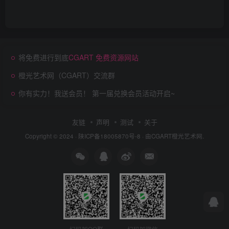
将免费进行到底
CGART 免费资源网站
橙光艺术网（CGART）交流群
你有实力！我送会员！ 第一届兑换会员活动开启~
友链
声明
测试
关于
Copyright © 2024 ·
陕ICP备18005870号-8
· 由
CGART
橙光艺术网.
扫码加QQ群
扫码加微信