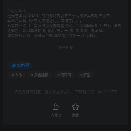
©
版权声明
橙光艺术网(CGART)的资源均内容来自于网络收集或用户发布.
本站点资料用于学习交流之用，勿作它用，；
若需商业使用，需获得版权拥有者授权，并遵循国家相关法律、法规
之规定。如因非法使用引起纠纷，一切后果由使用者承担。
如有侵权行为，请联系告知 本站将会在第一时间删除。
THE END
CG教程
# 人体
# 角色建模
# 硬表面
# 解刨
将免费进行到底，喜欢就支持关注一下吧我们吧，by_CGART
点赞
3
收藏