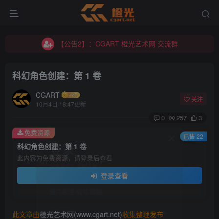
【公告2】：CGART 橙光艺术网 交流群
【公告1】：将免费进行到底！！！
【公告2】：CGART 橙光艺术网 交流群
【公告1】：将免费进行到底！！！
科幻角色创建：第 1 卷
CGART
关注
10月4日 18:47更新
0
257
3
免费资源
登录
已售 22
科幻角色创建：第 1 卷
此内容为免费资源，请登录后查看
没有账号？立即注册
登录查看
用户名/手机号/邮箱
登录密码
此文章由
橙光艺术网(www.cgart.net)
收集整理发布