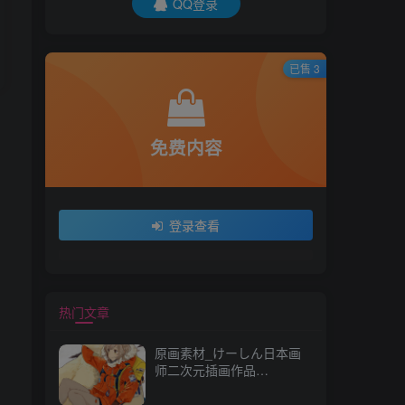
QQ登录
已售 3
免费内容
登录查看
热门文章
原画素材_けーしん日本画
师二次元插画作品
157P_CG 原画资源