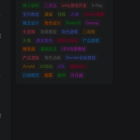
绅士福利
二次元
unity游戏开发
V-Ray
室内教程
漫威
线稿
人体
zbrush笔刷
什
概念设计
角色设计
Redshift
Corona
某
七龙珠
场景教程
角色建模
三视图
议
头像
美女角色
建筑可视化
产品建模
硬表面
漫画技法
UE5场景教程
产品渲染
角色动画
Blender初级教程
Arnold
3D图标
LOL
服装设计
扫描模型
烟雾
破碎
冷兵器
一
来