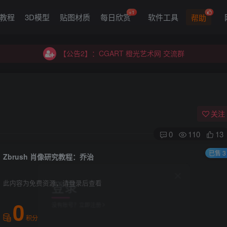
+1
G教程
3D模型
贴图材质
每日欣赏
软件工具
帮助
【公告2】：CGART 橙光艺术网 交流群
【公告1】：将免费进行到底！！！
【公告2】：CGART 橙光艺术网 交流群
【公告1】：将免费进行到底！！！
关注
0
110
13
已售 3
Zbrush 肖像研究教程：乔治
登录
此内容为免费资源，请登录后查看
没有账号？立即注册
0
积分