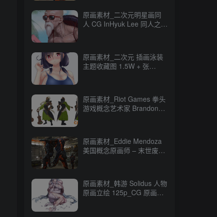
原画素材_二次元明星画同
人 CG InHyuk Lee 同人之神
248P_CG 原画资源
原画素材_二次元 插画泳装
主题收藏图 1.5W + 张
16GB_CG 原画资源
原画素材_Riot Games 拳头
游戏概念艺术家 Brandon
Liao CG 原画作品
247P_CG 原画资源
原画素材_Eddie Mendoza
美国概念原画师 – 末世废土
CG 作品 80P_CG 原画资源
原画素材_韩游 Solidus 人物
原画立绘 125p_CG 原画资
源