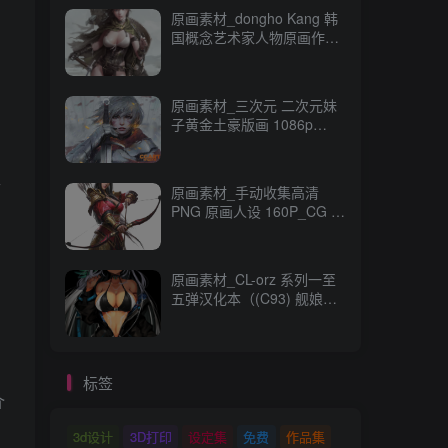
原画素材_dongho Kang 韩
国概念艺术家人物原画作品
_CG 原画资源
原画素材_三次元 二次元妹
子黄金土豪版画 1086p
989M_CG 原画资源
塑
原画素材_手动收集高清
PNG 原画人设 160P_CG 原
画资源
原画素材_CL-orz 系列一至
五弹汉化本（(C93) 舰娘
本） 14GB 全彩无修_CG 原
画资源
标签
介
，
3d设计
3D打印
设定集
免费
作品集