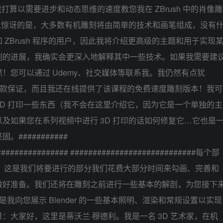
我打算以需要进步和动态思维的速度教您我在 ZBrush 中的肖像雕
令人惊讶的是，大多数有机雕刻将由简单的技术和画笔组成，没有
ZBrush 程序的用户，因此我将介绍更高级的主题和用于实现
列的进展，我确实会更深入地解释其中一些技术。如果我需要建
！您可以通过 Udemy、社交媒体等联系我。我仍然有点犹
天退款保证，而且我还在线提供了该课程的免费速度雕刻版本！我可
 3D 打印一些东西（我不会在这里介绍它，因为它是一个单独的主
及如果您在系列视频中进行 3D 打印的话如何修复它…它也是
##########
################ ############################每个部
sh）：这是我们将要进行的部分我们花费大部分时间来勾画、完善和
和合成做好准备。我们还将在雕刻之前进行一些基本的解剖，为您接下
将是我向您展示 Blender 的一些基本照明、渲染和常规设置以实现
：大家好，这里是蒂沃兰·穆德利。我是一名 3D 艺术家，在机