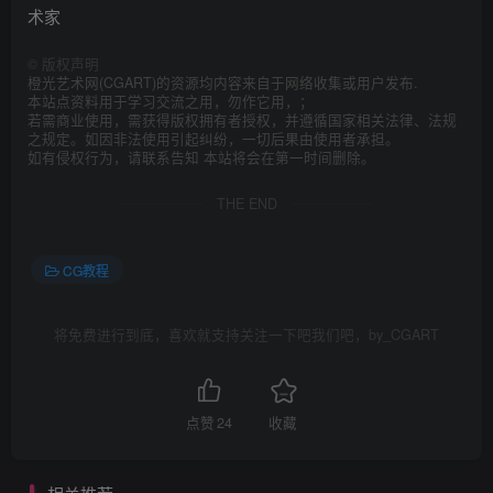
术家
©
版权声明
橙光艺术网(CGART)的资源均内容来自于网络收集或用户发布.
本站点资料用于学习交流之用，勿作它用，；
若需商业使用，需获得版权拥有者授权，并遵循国家相关法律、法规
之规定。如因非法使用引起纠纷，一切后果由使用者承担。
如有侵权行为，请联系告知 本站将会在第一时间删除。
THE END
CG教程
将免费进行到底，喜欢就支持关注一下吧我们吧，by_CGART
点赞
24
收藏