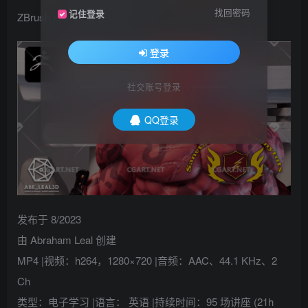
找回密码
记住登录
ZBrush for Character Artists
登录
社交账号登录
QQ登录
发布于 8/2023
由 Abraham Leal 创建
MP4 |视频：h264，1280×720 |音频：AAC、44.1 KHz、2
Ch
类型：电子学习 |语言： 英语 |持续时间：95 场讲座 (21h