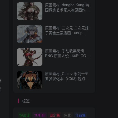
原画素材_dongho Kang 韩
国概念艺术家人物原画作品
_CG 原画资源
原画素材_三次元 二次元妹
子黄金土豪版画 1086p
989M_CG 原画资源
原画素材_手动收集高清
PNG 原画人设 160P_CG 原
画资源
原画素材_CL-orz 系列一至
五弹汉化本（(C93) 舰娘
原
本） 14GB 全彩无修_CG 原
画资源
型
标签
3d设计
3D打印
设定集
免费
作品集