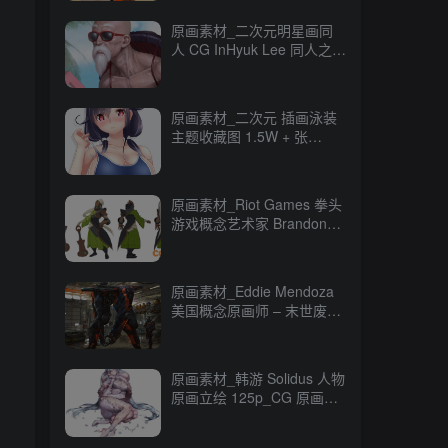
原画素材_二次元明星画同
人 CG InHyuk Lee 同人之神
248P_CG 原画资源
原画素材_二次元 插画泳装
主题收藏图 1.5W + 张
16GB_CG 原画资源
原画素材_Riot Games 拳头
游戏概念艺术家 Brandon
Liao CG 原画作品
247P_CG 原画资源
原画素材_Eddie Mendoza
美国概念原画师 – 末世废土
CG 作品 80P_CG 原画资源
原画素材_韩游 Solidus 人物
原画立绘 125p_CG 原画资
源