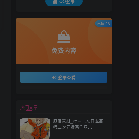
QQ登录
已售 26
免费内容
登录查看
热门文章
原画素材_けーしん日本画
师二次元插画作品
157P_CG 原画资源