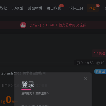
+1
G教程
3D模型
贴图材质
每日欣赏
软件工具
帮助
【公告2】：CGART 橙光艺术网 交流群
【公告1】：将免费进行到底！！！
【公告2】：CGART 橙光艺术网 交流群
【公告1】：将免费进行到底！！！
关注
0
58
19
已售 26
Zbrush 2023 初学者完整指南
登录
此内容为免费资源，请登录后查看
没有账号？立即注册
0
积分