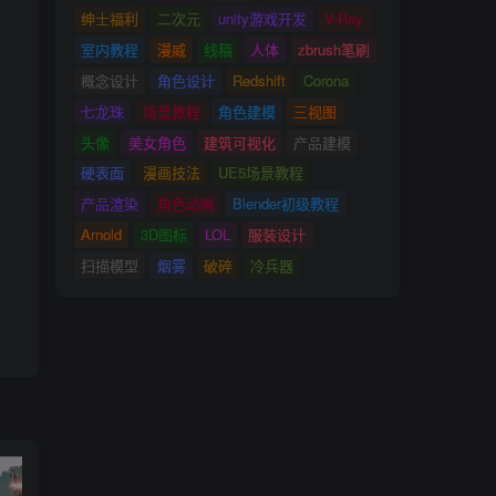
绅士福利
二次元
unity游戏开发
V-Ray
室内教程
漫威
线稿
人体
zbrush笔刷
概念设计
角色设计
Redshift
Corona
七龙珠
场景教程
角色建模
三视图
头像
美女角色
建筑可视化
产品建模
硬表面
漫画技法
UE5场景教程
产品渲染
角色动画
Blender初级教程
Arnold
3D图标
LOL
服装设计
扫描模型
烟雾
破碎
冷兵器