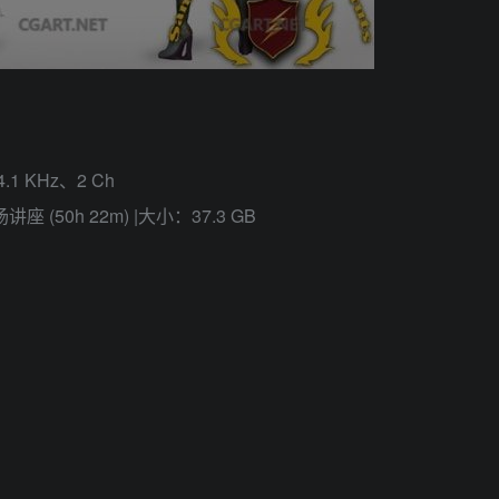
.1 KHz、2 Ch
(50h 22m) |大小：37.3 GB