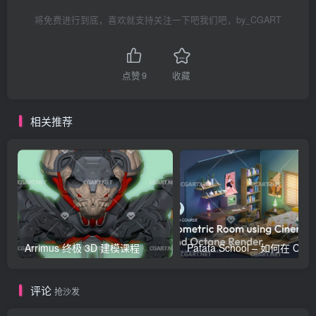
将免费进行到底，喜欢就支持关注一下吧我们吧，by_CGART
点赞
9
收藏
相关推荐
Arrimus 终极 3D 建模课程
Patata Schoo
评论
抢沙发