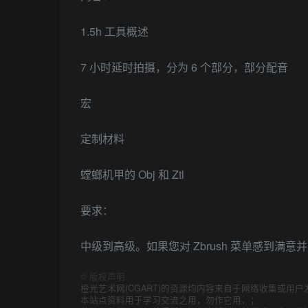
1.5h 工具概述
7 小时延时拍摄，分为 6 个部分，部分配音
宏
定制材料
螳螂机甲的 Obj 和 Ztl
要求：
中级到高级。如果您对 Zbrush 菜单感到满
©
版权声明
橙光艺术网(CGART)的资源均内容来自于网络收集或用户
本站点资料用于学习交流之用，勿作它用，；