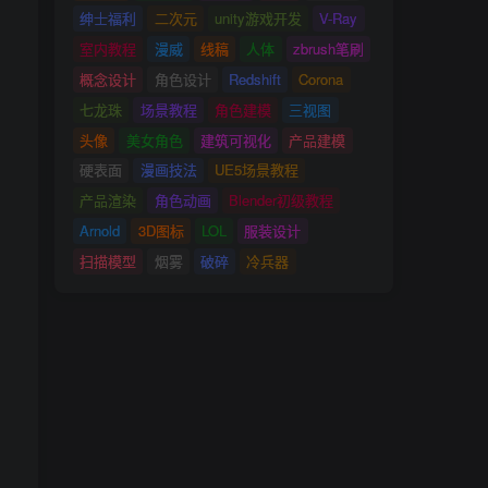
绅士福利
二次元
unity游戏开发
V-Ray
室内教程
漫威
线稿
人体
zbrush笔刷
概念设计
角色设计
Redshift
Corona
七龙珠
场景教程
角色建模
三视图
头像
美女角色
建筑可视化
产品建模
硬表面
漫画技法
UE5场景教程
产品渲染
角色动画
Blender初级教程
Arnold
3D图标
LOL
服装设计
扫描模型
烟雾
破碎
冷兵器