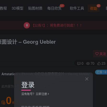
【公告2】：CGART 橙光艺术网 交流群
+1
G教程
3D模型
贴图材质
每日欣赏
软件工具
帮助
【公告1】：将免费进行到底！！！
【公告2】：CGART 橙光艺术网 交流群
【公告1】：将免费进行到底！！！
表面设计 – Georg Uebler
关注
0
70
23
已售 18
Artstation – Zbrush 中的动态硬表面设计 – Georg Uebler
登录
此内容为免费资源，请登录后查看
没有账号？立即注册
0
积分