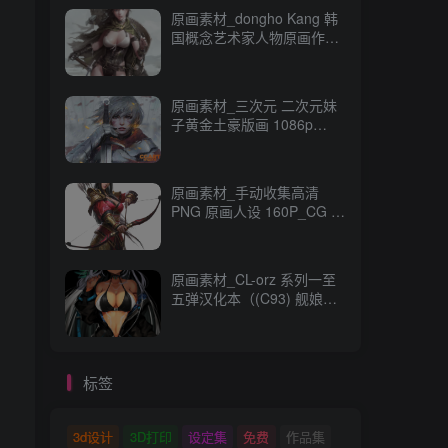
原画素材_dongho Kang 韩
国概念艺术家人物原画作品
_CG 原画资源
原画素材_三次元 二次元妹
子黄金土豪版画 1086p
989M_CG 原画资源
原画素材_手动收集高清
PNG 原画人设 160P_CG 原
画资源
原画素材_CL-orz 系列一至
五弹汉化本（(C93) 舰娘
本） 14GB 全彩无修_CG 原
画资源
标签
3d设计
3D打印
设定集
免费
作品集