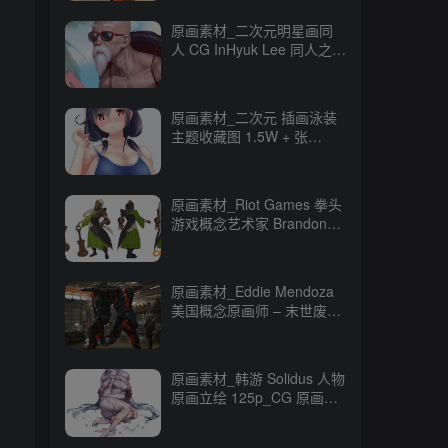
原画素材_二次元明星画同
人 CG InHyuk Lee 同人之神
248P_CG 原画资源
原画素材_二次元 插画泳装
主题收藏图 1.5W + 张
16GB_CG 原画资源
原画素材_Riot Games 拳头
游戏概念艺术家 Brandon
Liao CG 原画作品
247P_CG 原画资源
原画素材_Eddie Mendoza
美国概念原画师 – 末世废土
CG 作品 80P_CG 原画资源
原画素材_韩游 Solidus 人物
原画立绘 125p_CG 原画资
源