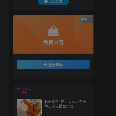
QQ登录
已售 18
免费内容
登录查看
热门文章
原画素材_けーしん日本画
师二次元插画作品
157P_CG 原画资源