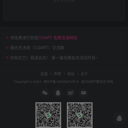
将免费进行到底
CGART 免费资源网站
橙光艺术网（CGART）交流群
你有实力！我送会员！ 第一届兑换会员活动开启~
友链
声明
测试
关于
Copyright © 2024 ·
陕ICP备18005870号-8
· 由
CGART
橙光艺术网.