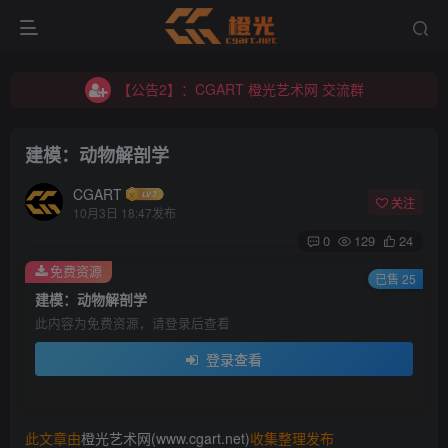
【公告2】：CGART 橙光艺术网 交流群
【公告1】：将免费进行到底！！！
【公告2】：CGART 橙光艺术网 交流群
【公告1】：将免费进行到底！！！
建模：动物解剖学
CGART
关注
10月3日 18:47发布
0
129
24
免费资源
登录
已售 25
建模：动物解剖学
此内容为免费资源，请登录后查看
没有账号？立即注册
登录查看
用户名/手机号/邮箱
登录密码
此文章由
橙光艺术网(www.cgart.net)
收集整理发布