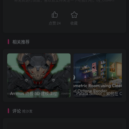
将免费进行到底，喜欢就支持关注一下吧我们吧，by_CGART
点赞
24
收藏
相关推荐
Arrimus 终极 3D 建模课程
Patata Schoo
评论
抢沙发