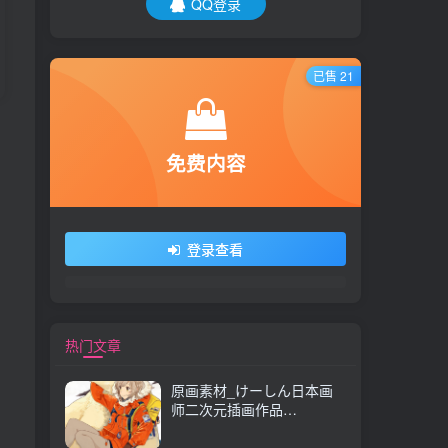
QQ登录
已售 21
免费内容
登录查看
热门文章
原画素材_けーしん日本画
师二次元插画作品
157P_CG 原画资源