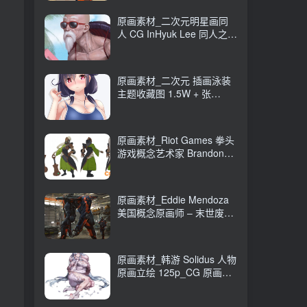
原画素材_二次元明星画同
人 CG InHyuk Lee 同人之神
248P_CG 原画资源
原画素材_二次元 插画泳装
主题收藏图 1.5W + 张
16GB_CG 原画资源
原画素材_Riot Games 拳头
游戏概念艺术家 Brandon
Liao CG 原画作品
247P_CG 原画资源
原画素材_Eddie Mendoza
美国概念原画师 – 末世废土
CG 作品 80P_CG 原画资源
原画素材_韩游 Solidus 人物
原画立绘 125p_CG 原画资
源