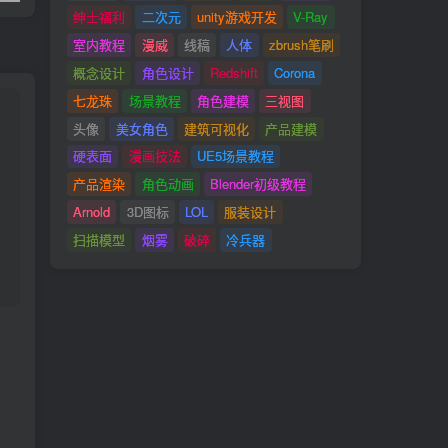
绅士福利
二次元
unity游戏开发
V-Ray
室内教程
漫威
线稿
人体
zbrush笔刷
概念设计
角色设计
Redshift
Corona
七龙珠
场景教程
角色建模
三视图
头像
美女角色
建筑可视化
产品建模
硬表面
漫画技法
UE5场景教程
产品渲染
角色动画
Blender初级教程
Arnold
3D图标
LOL
服装设计
扫描模型
烟雾
破碎
冷兵器