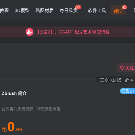
+1
G教程
3D模型
贴图材质
每日欣赏
软件工具
帮助
【公告2】：CGART 橙光艺术网 交流群
【公告1】：将免费进行到底！！！
【公告2】：CGART 橙光艺术网 交流群
【公告1】：将免费进行到底！！！
关注
0
65
4
已售 21
ZBrush 简介
登录
此内容为免费资源，请登录后查看
没有账号？立即注册
0
积分