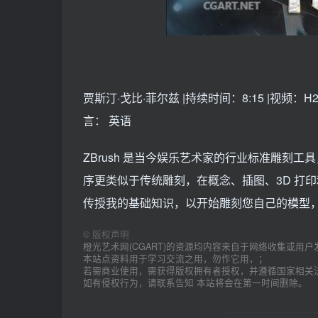
贾斯汀·戈比·菲尔兹 |持续时间：8:15 |视频：H264 192
言： 英语
ZBrush 是当今娱乐艺术家的行业标准雕刻工具
序更类似于传统雕刻，在概念、插图、3D 打
传授我的基础知识，以开始雕刻您自己的模型
©
版权声明
橙光艺术网(CGART)的资源均内容来自于网络收集或用户
本站点资料用于学习交流之用，勿作它用，；
若需商业使用，需获得版权拥有者授权，并遵循国家相关
如有侵权行为，请联系告知 本站将会在第一时间删除。