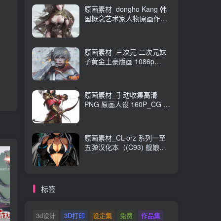
原画素材_dongho Kang 韩
国概念艺术家人物原画作品
_CG 原画资源
原画素材_三次元 二次元妹
子黄金土豪版画 1086p
989M_CG 原画资源
原画素材_手动收集高清
PNG 原画人设 160P_CG 原
画资源
原画素材_CL-orz 系列一至
五弹汉化本（(C93) 舰娘
本） 14GB 全彩无修_CG 原
画资源
标签
链条动画
3ds max 2025 基础知识和大师班
3d设计
3D打印
设定集
免费
作品集