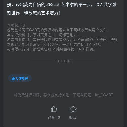
册，迈出成为自信的 ZBrush 艺术家的第一步。深入数字雕
刻世界，释放您的艺术潜力！
©
版权声明
橙光艺术网(CGART)的资源均内容来自于网络收集或用户发布.
本站点资料用于学习交流之用，勿作它用，；
若需商业使用，需获得版权拥有者授权，并遵循国家相关法律、法规
之规定。如因非法使用引起纠纷，一切后果由使用者承担。
如有侵权行为，请联系告知 本站将会在第一时间删除。
THE END
CG教程
将免费进行到底，喜欢就支持关注一下吧我们吧，by_CGART
点赞
15
收藏