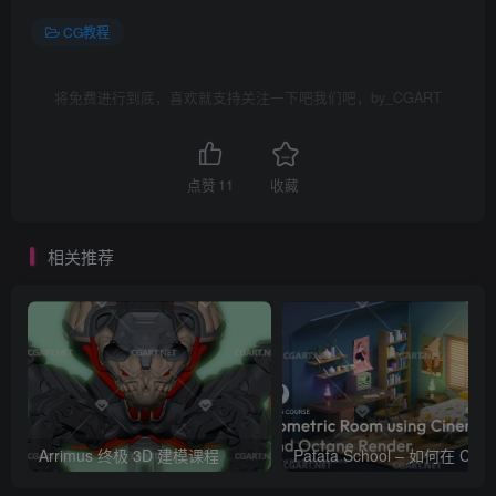
CG教程
将免费进行到底，喜欢就支持关注一下吧我们吧，by_CGART
点赞
11
收藏
相关推荐
Arrimus 终极 3D 建模课程
Patata Schoo