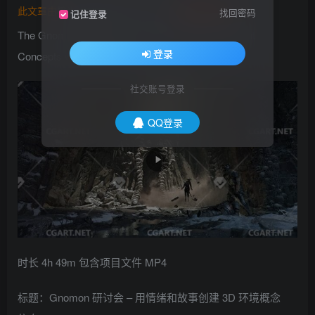
此文章由
橙光艺术网(www.cgart.net)
收集整理发布
找回密码
记住登录
The Gnomon Workshop – Creating 3D Environment
登录
Concepts with Mood & Story
社交账号登录
QQ登录
时长 4h 49m 包含项目文件 MP4
标题：Gnomon 研讨会 – 用情绪和故事创建 3D 环境概念