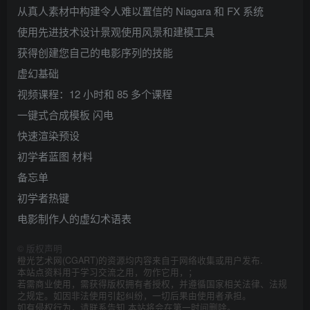
从真人素材中构建令人难以置信的 Niagara 和 FX 系统
使用先进技术设计景观使用风景和建模工具
获得创建您自己的电影序列的技能
虚幻基础
视频课程：12 小时和 85 多个课程
一键式合成模板 闪电
快速渲染预设
初学者蓝图 材料
备忘单
初学者热键
电影制作人的虚幻术语表
©
版权声明
橙光艺术网(CGART)的资源均内容来自于网络收集或用户发布.
本站点资料用于学习交流之用，勿作它用，；
若需商业使用，需获得版权拥有者授权，并遵循国家相关法律、法规
之规定。如因非法使用引起纠纷，一切后果由使用者承担。
如有侵权行为，请联系告知 本站将会在第一时间删除。