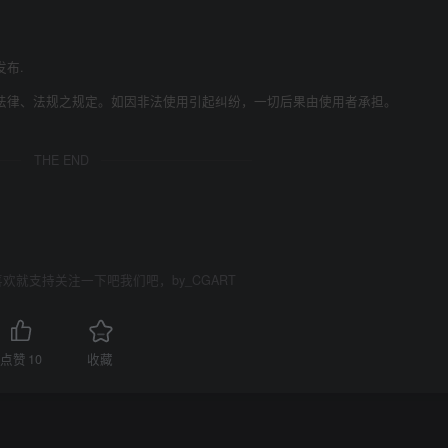
发布.
法律、法规之规定。如因非法使用引起纠纷，一切后果由使用者承担。
THE END
欢就支持关注一下吧我们吧，by_CGART
点赞
10
收藏