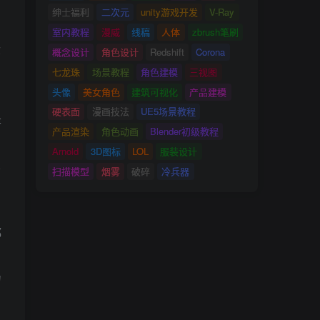
绅士福利
二次元
unity游戏开发
V-Ray
室内教程
漫威
线稿
人体
zbrush笔刷
你
概念设计
角色设计
Redshift
Corona
七龙珠
场景教程
角色建模
三视图
头像
美女角色
建筑可视化
产品建模
硬表面
漫画技法
UE5场景教程
是
产品渲染
角色动画
Blender初级教程
Arnold
3D图标
LOL
服装设计
从
扫描模型
烟雾
破碎
冷兵器
都
力