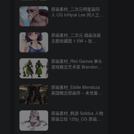
原画素材_二次元明星画同
人 CG InHyuk Lee 同人之神
248P_CG 原画资源
原画素材_二次元 插画泳装
主题收藏图 1.5W + 张
16GB_CG 原画资源
原画素材_Riot Games 拳头
游戏概念艺术家 Brandon
Liao CG 原画作品
247P_CG 原画资源
原画素材_Eddie Mendoza
美国概念原画师 – 末世废土
CG 作品 80P_CG 原画资源
原画素材_韩游 Solidus 人物
原画立绘 125p_CG 原画资
源