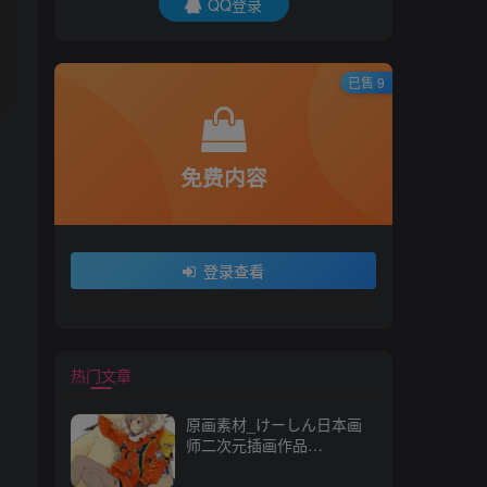
QQ登录
已售 9
免费内容
登录查看
热门文章
原画素材_けーしん日本画
师二次元插画作品
157P_CG 原画资源