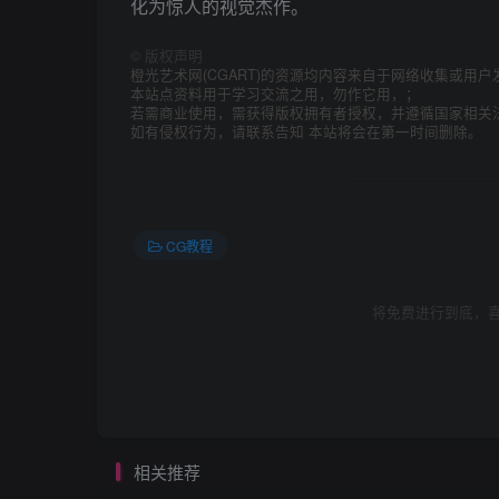
化为惊人的视觉杰作。
©
版权声明
橙光艺术网(CGART)的资源均内容来自于网络收集或用户
本站点资料用于学习交流之用，勿作它用，；
若需商业使用，需获得版权拥有者授权，并遵循国家相关
如有侵权行为，请联系告知 本站将会在第一时间删除。
CG教程
将免费进行到底，喜
相关推荐