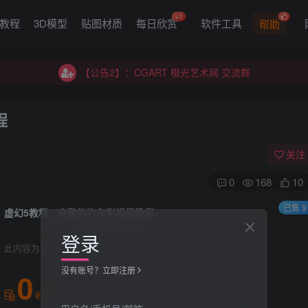
+1
G教程
3D模型
贴图材质
每日欣赏
软件工具
帮助
【公告2】：CGART 橙光艺术网 交流群
【公告1】：将免费进行到底！！！
【公告2】：CGART 橙光艺术网 交流群
【公告1】：将免费进行到底！！！
程
关注
0
168
10
已售 9
虚幻5教程：完整的汽车影视级教程
登录
此内容为免费资源，请登录后查看
没有账号？立即注册
0
积分