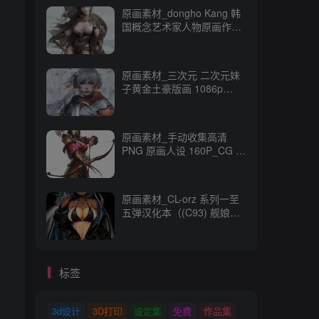
原画素材_dongho Kang 韩
国概念艺术家人物原画作品
_CG 原画资源
原画素材_三次元 二次元妹
子黄金土豪版画 1086p
989M_CG 原画资源
原画素材_手动收集高清
PNG 原画人设 160P_CG 原
画资源
原画素材_CL-orz 系列一至
五弹汉化本（(C93) 舰娘
本） 14GB 全彩无修_CG 原
画资源
的
标签
正
3d设计
3D打印
设定集
免费
作品集