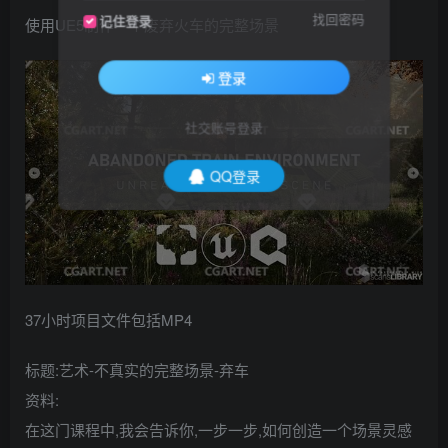
找回密码
记住登录
使用UE5制作一个废弃火车的完整场景
登录
社交账号登录
QQ登录
37小时项目文件包括MP4
标题:艺术-不真实的完整场景-弃车
资料:
在这门课程中,我会告诉你,一步一步,如何创造一个场景灵感