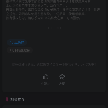
橙光艺术网(CGART)的资源均内容来自于网络收集或用户发布.
本站点资料用于学习交流之用，勿作它用，；
若需商业使用，需获得版权拥有者授权，并遵循国家相关法律、法规
之规定。如因非法使用引起纠纷，一切后果由使用者承担。
如有侵权行为，请联系告知 本站将会在第一时间删除。
THE END
CG教程
# UE5场景教程
将免费进行到底，喜欢就支持关注一下吧我们吧，by_CGART
点赞
21
收藏
相关推荐