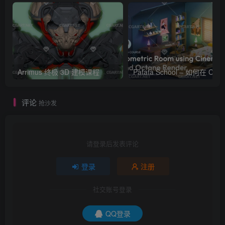
Arrimus 终极 3D 建模课程
Patata Schoo
评论
抢沙发
请登录后发表评论
登录
注册
社交账号登录
QQ登录