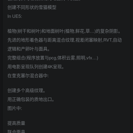
创建不同形状的雪猫模型
In UE5:
植物(树干和树叶)和地面树叶(植物,鲜花,草…)的复杂阴影。
先进的地形着色器与距离混合纹理,视差闭塞映射,RVT,自动
逻辑和产卵叶与面具。
完整组合(程序放置与pcg,体积云雾,照明,vfx…)
用电影呈现队列创建4K呈现。
在奎克塞尔混合器中:
创建多个高级纹理。
用正确包装的质地出口。
图片中:
提高质量
联合面具