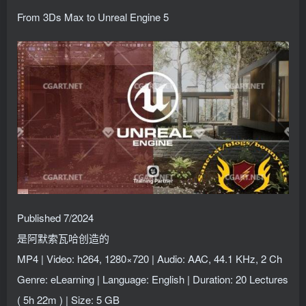
找回密码
记住登录
From 3Ds Max to Unreal Engine 5
登录
社交账号登录
QQ登录
Published 7/2024
是阿默索瓦哈创造的
MP4 | Video: h264, 1280×720 | Audio: AAC, 44.1 KHz, 2 Ch
Genre: eLearning | Language: English | Duration: 20 Lectures
( 5h 22m ) | Size: 5 GB