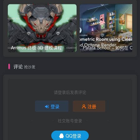
Arrimus 终极 3D 建模课程
Patata Schoo
评论
抢沙发
请登录后发表评论
登录
注册
社交账号登录
QQ登录