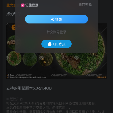
找回密码
此文章由
橙光艺术网(www.cgart.net)
收集整理发布
记住登录
虚幻引擎市场-风格化材料草和石头6(5.3)
登录
社交账号登录
QQ登录
支持的引擎版本5.3-21.4GB
©
版权声明
橙光艺术网(CGART)的资源均内容来自于网络收集或用户发布.
本站点资料用于学习交流之用，勿作它用，；
若需商业使用，需获得版权拥有者授权，并遵循国家相关法律、法规