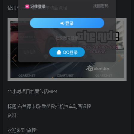
找回密码
记住登录
使用Blender制作汽车动画课程
登录
社交账号登录
QQ登录
11小时项目档案包括MP4
标题:布兰德市场-乘坐搅拌机汽车动画课程
资料:
欢迎来到”旅程”