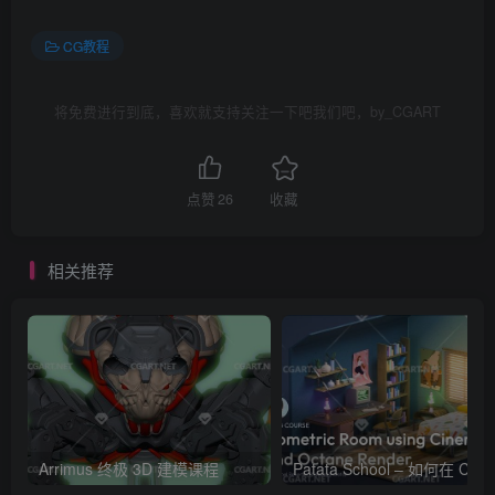
CG教程
将免费进行到底，喜欢就支持关注一下吧我们吧，by_CGART
点赞
26
收藏
相关推荐
Arrimus 终极 3D 建模课程
Patata Schoo