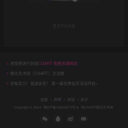
暂无评论内容
将免费进行到底
CGART 免费资源网站
橙光艺术网（CGART）交流群
你有实力！我送会员！ 第一届兑换会员活动开启~
友链
声明
测试
关于
Copyright © 2024 ·
陕ICP备18005870号-8
· 由
CGART
橙光艺术网.