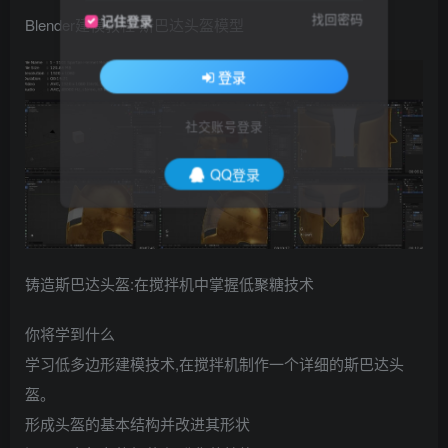
找回密码
记住登录
Blender建模教程 斯巴达头盔模型
登录
社交账号登录
QQ登录
铸造斯巴达头盔:在搅拌机中掌握低聚糖技术
你将学到什么
学习低多边形建模技术,在搅拌机制作一个详细的斯巴达头
盔。
形成头盔的基本结构并改进其形状