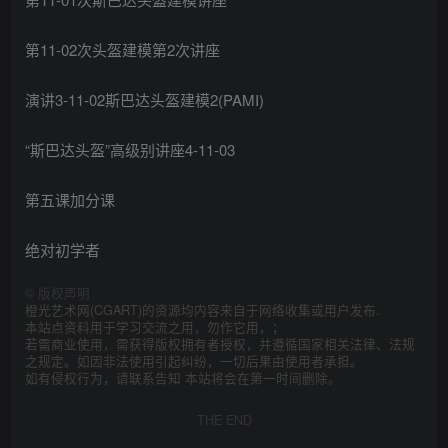
第11-02次头盔建模第2次讲座
演讲3-11-02斯巴达头盔建模2(PAMI)
“斯巴达头盔”高级别讲座4-11-03
第五课加分课
绝对初学者
©
版权声明
橙光艺术网(CGART)的资源均内容来自于网络收集或用户发布.
本站点资料用于学习交流之用，勿作它用，；
若需商业使用，需获得版权拥有者授权，并遵循国家相关法律、法规
之规定。如因非法使用引起纠纷，一切后果由使用者承担。
如有侵权行为，请联系告知 本站将会在第一时间删除。
THE END