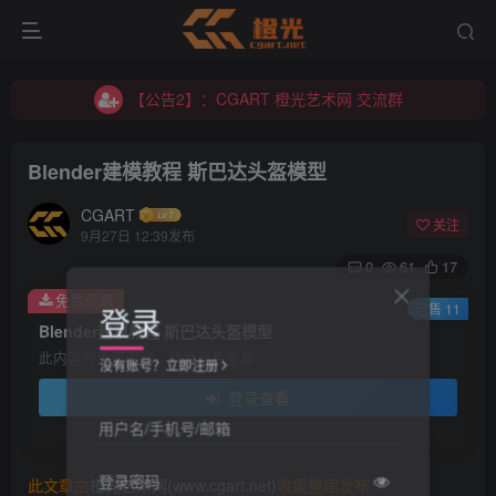
【公告2】：CGART 橙光艺术网 交流群
【公告1】：将免费进行到底！！！
【公告2】：CGART 橙光艺术网 交流群
【公告1】：将免费进行到底！！！
Blender建模教程 斯巴达头盔模型
CGART
关注
9月27日 12:39发布
0
61
17
免费资源
登录
已售 11
Blender建模教程 斯巴达头盔模型
此内容为免费资源，请登录后查看
没有账号？立即注册
登录查看
用户名/手机号/邮箱
登录密码
此文章由
橙光艺术网(www.cgart.net)
收集整理发布