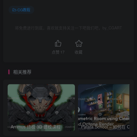
CG教程
将免费进行到底，喜欢就支持关注一下吧我们吧，by_CGART
点赞
17
收藏
相关推荐
Arrimus 终极 3D 建模课程
Patata Schoo