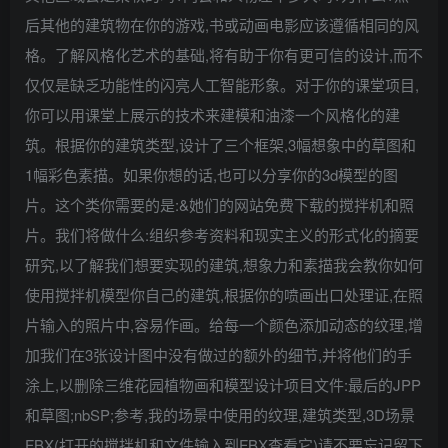
后其他的建筑物在你的游戏,书或动画电影应该遵循相同的风
格。了解风格化艺术的基础,将有助于你有更可信的设计,而不
仅仅是缺乏功能性的闪亮人工智能形象。对于你的课堂项目,
你可以用课堂上展示的技术来建模和油漆一个风格化的建
筑。根据你的建筑类型,设计了三个框架,3幅想象中的草图和
1幅彩色素描。如果你想的话,也可以分享你的3d模型的图
片。这个类你需要的是:&她们的网站免费下载的搅拌机和照
片。我们将做什么:组织参考资料和现实主义的形式化的摘要
研究,以了解我们想要实现的建筑,想象力和素描我会教你如何
使用搅拌机模型你自己的建筑,根据你的喷画出口处理证,在照
片输入的照片中,容易作画。给每一个颜色添加动态的纹理,增
加我们在3张设计图中没有做过的额外的细节,并将他们的手
涂上,以删除三维花园植物画和模型设计项目文件:最后的JPP
和草图;nbSP;参考,我的场景中使用的纹理,建筑类型,3D场景
FBX(打开的搅拌机和文件输入到FBX查看它)请不要忘记留下