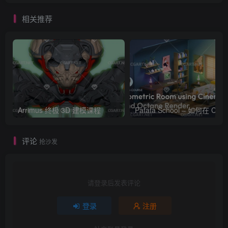
相关推荐
Arrimus 终极 3D 建模课程
Patata Schoo
评论
抢沙发
请登录后发表评论
登录
注册