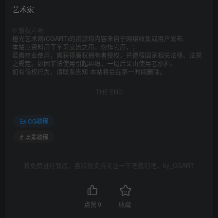
艺术家
©
版权声明
橙光艺术网(CGART)的资源均内容来自于网络收集或用户发布.
本站点资料用于学习交流之用，勿作它用，；
若需商业使用，需获得版权拥有者授权，并遵循国家相关法律、法规
之规定。如因非法使用引起纠纷，一切后果由使用者承担。
如有侵权行为，请联系告知 本站将会在第一时间删除。
THE END
CG教程
# 场景教程
将免费进行到底，喜欢就支持关注一下吧我们吧，by_CGART
点赞
9
收藏