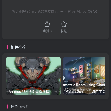
将免费进行到底，喜欢就支持关注一下吧我们吧，by_CGART
点赞
8
收藏
相关推荐
Arrimus 终极 3D 建模课程
Patata Schoo
评论
抢沙发