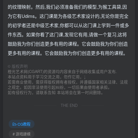
的纹理映射。然后,我们必须准备我们的模型,为猴工具袋,因
为它有Udims。这门课是为各级艺术家设计的,无论你是完全
的初学者还是中级艺术家,你都可以从这门课上学到一件或多
件东西。如果你看了这门课,发现它有用,请做一个复习,这将
鼓励我为你们创造更多有用的课程。它会鼓励我为你们创造
更多有用的课程。它会鼓励我为你们创造更多有用的课程。
©
版权声明
橙光艺术网(CGART)的资源均内容来自于网络收集或用户发布.
本站点资料用于学习交流之用，勿作它用，；
若需商业使用，需获得版权拥有者授权，并遵循国家相关法律、法规
之规定。如因非法使用引起纠纷，一切后果由使用者承担。
如有侵权行为，请联系告知 本站将会在第一时间删除。
THE END
CG教程
# 游戏建模