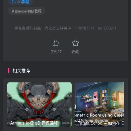
CG教程
# Blender初级教程
将免费进行到底，喜欢就支持关注一下吧我们吧，by_CGART
点赞
27
收藏
相关推荐
Arrimus 终极 3D 建模课程
Patata Schoo