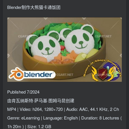
找回密码
记住登录
Blender制作大熊猫卡通饭团
登录
社交账号登录
QQ登录
Published 7/2024
由肯瓦纳斯特·萨马基·图姆马昆创建
MP4 | Video: h264, 1280×720 | Audio: AAC, 44.1 KHz, 2 Ch
Genre: eLearning | Language: English | Duration: 8 Lectures (
1h 20m ) | Size: 1.2 GB