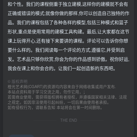
和个性。我们的课程侧重于独立建模,这样你的建模就不会有
正确或错误的模式;就像你做的那样,你可以创造自己独特的作
品。我们的课程包括了各种各样的模型,包括三种模式和篮子
形状,重点是使用常用的建模工具构建。最后,让大家都在这节
课上玩得开心,还有接下来要讲的课程。评论可以告诉你你想
要什么样的。我们阅读每一个评论的方式,遵循它,并受到启
发。艺术品只够你欣赏,你会为你的作品感到骄傲。祝你好运,
我会在课上和你会合的。让我们一起创造新的东西吧。
©
版权声明
橙光艺术网(CGART)的资源均内容来自于网络收集或用户发布.
本站点资料用于学习交流之用，勿作它用，；
若需商业使用，需获得版权拥有者授权，并遵循国家相关法律、法规
之规定。如因非法使用引起纠纷，一切后果由使用者承担。
如有侵权行为，请联系告知 本站将会在第一时间删除。
THE END