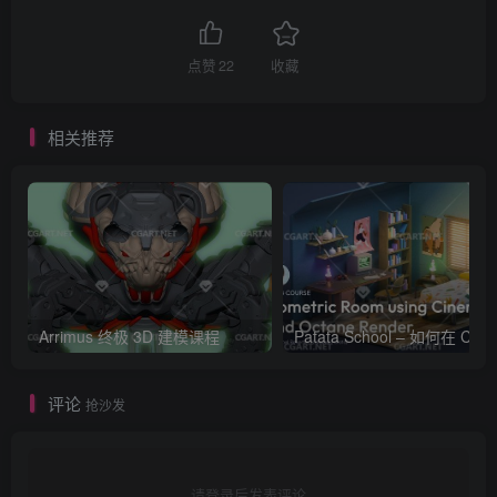
点赞
22
收藏
相关推荐
Arrimus 终极 3D 建模课程
Patata Schoo
评论
抢沙发
请登录后发表评论