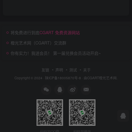
将免费进行到底
CGART 免费资源网站
橙光艺术网（CGART）交流群
你有实力！我送会员！ 第一届兑换会员活动开启~
友链
声明
测试
关于
Copyright © 2024 ·
陕ICP备18005870号-8
· 由
CGART
橙光艺术网.
扫码加QQ群
扫码加微信