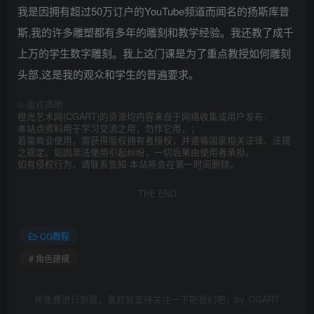
我是因拥有超过50万订户的YouTube频道而闻名的扬斯库普
斯,我的许多雕塑都有多年的雕刻和教学经验。我还教了成千
上万的学生数字雕刻。我上这门课是为了重点教授如何雕刻
头部,这是我的观众和学生的普遍要求。
©
版权声明
橙光艺术网(CGART)的资源均内容来自于网络收集或用户发布.
本站点资料用于学习交流之用，勿作它用，；
若需商业使用，需获得版权拥有者授权，并遵循国家相关法律、法规
之规定。如因非法使用引起纠纷，一切后果由使用者承担。
如有侵权行为，请联系告知 本站将会在第一时间删除。
THE END
CG教程
# 角色建模
将免费进行到底，喜欢就支持关注一下吧我们吧，by_CGART