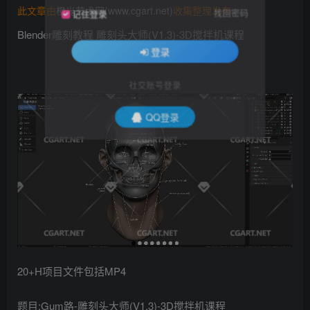
此文章由
橙光艺术网(www.cgart.net)
收集整理发布
找回密码
记住登录
Blender雕刻教程 雕刻头大师(V1.3)-3D搅拌机课程
登录
社交账号登录
QQ登录
20+H项目文件包括MP4
题目:Gum路-雕刻头大师(V1.3)-3D搅拌机课程