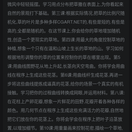
微风中轻轻摇摆。学习用点分布把草撒在表面上,为你看起来
自然的景观打下基础。第三课:根据实际情况,把草的比例尺随
机化,草的叶片是多种多样CGART.NET的,有些是短的,有些是
高的,全都是随机的。在这节课上,你会给你的草地增加随机
性,创造一个更现实的草地。第四课:用最大的角度控制草地的
种植,想象一个只有在温和山坡上生长的草地的山。学习如何
根据地形调整你的草的位置来控制你的草在哪里出现。第5
课:用曲线图野花从地上升起,长茎向天空弯曲。你将学会用曲
线在程序上生成这些花茎。第6课:用曲线杆生成花茎,再进一
步将这些曲线提炼成逼真的花茎,给你的场景一个真实的有机
接触。学习把你的过程曲线转换成网眼,并运用材料。第八课:
在花柱上产卵花瓣,想象一片鲜花的田野,花瓣开着各种各样的
颜色。用几何节点在程序上生成这些充满活力的花瓣,自然地
把它们放在你的花茎上。你将会学会在程序上把叶子沿茎放
置,以增加细节。第10课:用重量画来控制花密,描绘一个草地,