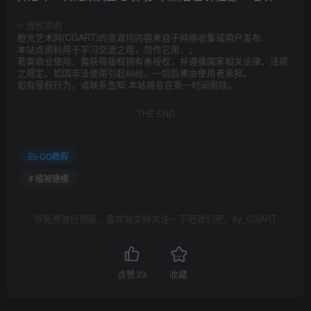
©
版权声明
橙光艺术网(CGART)的资源均内容来自于网络收集或用户发布.
本站点资料用于学习交流之用，勿作它用，；
若需商业使用，需获得版权拥有者授权，并遵循国家相关法律、法规
之规定。如因非法使用引起纠纷，一切后果由使用者承担。
如有侵权行为，请联系告知 本站将会在第一时间删除。
THE END
CG教程
# 植被建模
将免费进行到底，喜欢就支持关注一下吧我们吧，by_CGART
点赞
23
收藏