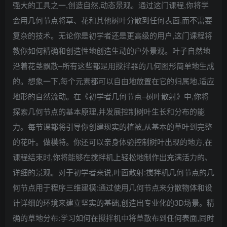
强大的工具之一,创造自然,动态景观。通过这门课程,你将学
会用几何节点将草、花和其他树叶分散到任何表面,而不需要
复杂的技术。无论你是初学者还是更高级的用户,这门课程将
教你如何精确和创造性地创造生动的户外景观。叶子自然地
沿着花茎飘散–所有这些都是用搅拌器的几何图形简单地生成
的。想象一下,每个元素都可以自由地放置在它的归属地,适应
地形的自然流动。在《初学者几何节点–树叶散射》中,你将
探索几何节点的基本原理,并发展控制树叶生长和分布的能
力。每节课都将引导你创建现实的植被,从基本的草叶到完整
的花叶。做模特。你还可以亲身体验控制树叶出现的地方,在
课程结束时,你将能够在搅拌机上轻松地制作出充满活力的、
详细的景观。对于初学者来说,叶面散射:搅拌机几何节点的几
何节点用于程序三维建模:通过使用几何节点来分散物体和设
计详细的环境来建立坚实的基础,创造出专业化的3D场景。精
确的草地分布:学习如何在搅拌机中将草散布到任何表面,同时