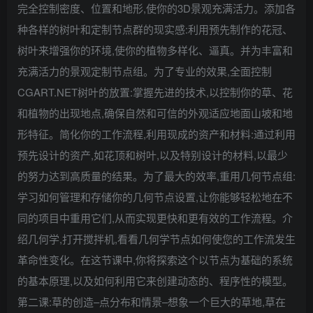
完全控制密度、位置和地形,使你的3D景观充满活力。添加各
种各样的树叶和定制节点群的现实感:利用预先制作的花冠、
树叶来增强你的环境,使你的植物多样化、逼真。并为丰富和
充满活力的景观定制节点组。为了专业的效果,全面控制
CGART.NET树叶的放置:掌握先进的技术,以控制你的草、花
和植物的出现地点,确保自然和可信的外观适应地面山坡和地
形特征。简化你的工作流程,利用现成的资产和材料:通过利用
预先设计的资产,如花顶和树叶,以及特别设计的材料,以最少
的努力达到高质量的结果。为了最大的效率,重用几何节点组:
学习如何管理和存储你的几何节点设置,让你能够轻松地在不
同的项目中重用它们,从而实现更快和更有效的工作流程。介
绍几何学,打开搅拌机,看看几何学节点如何使您的工作流发生
革命性变化。在这节课中,你将探索这个以节点为基础的系统
的基本原理,以及如何利用它来创建动态的、程序性的模型。
第二课:草的创造–点分布和情景–想象一个巨大的草地,草在