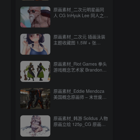
原画素材_二次元明星画同
人 CG InHyuk Lee 同人之神
248P_CG 原画资源
原画素材_二次元 插画泳装
主题收藏图 1.5W + 张
16GB_CG 原画资源
原画素材_Riot Games 拳头
游戏概念艺术家 Brandon
Liao CG 原画作品
247P_CG 原画资源
原画素材_Eddie Mendoza
美国概念原画师 – 末世废土
CG 作品 80P_CG 原画资源
原画素材_韩游 Solidus 人物
原画立绘 125p_CG 原画资
源