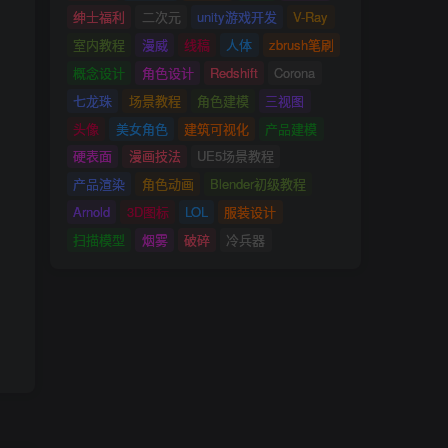
绅士福利
二次元
unity游戏开发
V-Ray
室内教程
漫威
线稿
人体
zbrush笔刷
概念设计
角色设计
Redshift
Corona
七龙珠
场景教程
角色建模
三视图
头像
美女角色
建筑可视化
产品建模
硬表面
漫画技法
UE5场景教程
产品渲染
角色动画
Blender初级教程
Arnold
3D图标
LOL
服装设计
扫描模型
烟雾
破碎
冷兵器