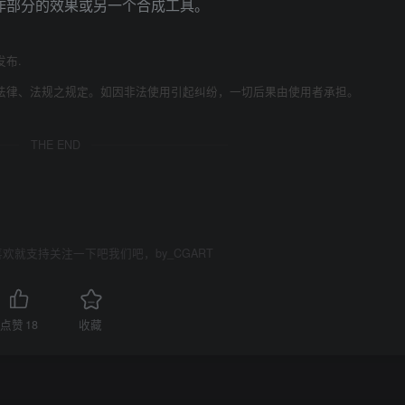
作部分的效果或另一个合成工具。
发布.
法律、法规之规定。如因非法使用引起纠纷，一切后果由使用者承担。
THE END
欢就支持关注一下吧我们吧，by_CGART
点赞
18
收藏