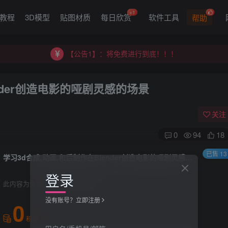
【公告2】：CGART 橙光艺术网 交流群
+1
G教程
3D模型
贴图材质
每日欣赏
软件工具
帮助
【公告1】：将免费进行到底！！！
【公告2】：CGART 橙光艺术网 交流群
【公告1】：将免费进行到底！！！
nder创造电影的哑剧灵感的场景
关注
0
94
18
已售 13
学习3d合成,动画,和后制作在Blender创造电影的哑剧灵感的场景
登录
此内容为免费资源，请登录后查看
没有账号？立即注册
0
积分