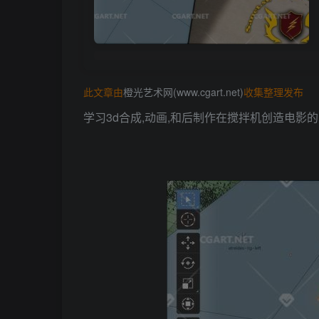
此文章由
橙光艺术网(www.cgart.net)
收集整理发布
学习3d合成,动画,和后制作在搅拌机创造电影