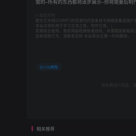
需的–所有的东西都将逐步展示–你将需要后制
©
版权声明
橙光艺术网(CGART)的资源均内容来自于网络收集或用户
本站点资料用于学习交流之用，勿作它用，；
若需商业使用，需获得版权拥有者授权，并遵循国家相关
如有侵权行为，请联系告知 本站将会在第一时间删除。
CG教程
将免费进行到底，喜
相关推荐