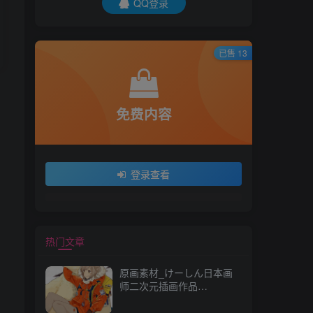
QQ登录
已售 13
免费内容
登录查看
热门文章
原画素材_けーしん日本画
师二次元插画作品
157P_CG 原画资源