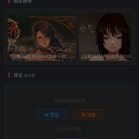
相关推荐
[日韩画风] 织田non大神卡牌CG插画设计画集256P 161M_CG原画资源
[日韩画风] P站画师AS109的作品，《少女裹路地 其终
评论
抢沙发
请登录后发表评论
登录
注册
社交账号登录