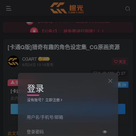
【公告1】：将免费进行到底！！！
【公告2】：CGART 橙光艺术网 交流群
【公告1】：将免费进行到底！！！
[卡通Q版]猎奇有趣的角色设定集_CG原画资源
CGART
关注
9月24日 10:19发布
0
132
27
免费资源
登录
已售 26
[卡通Q版]猎奇有趣的角色设定集_CG原画资源
此内容为免费资源，请登录后查看
没有账号？立即注册
登录查看
用户名/手机号/邮箱
登录密码
此文章由
橙光艺术网(www.cgart.net)
收集整理发布