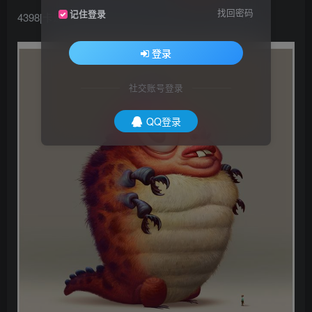
找回密码
记住登录
4398[卡通Q版]猎奇有趣的角色设定集_CG原画资源
登录
社交账号登录
QQ登录