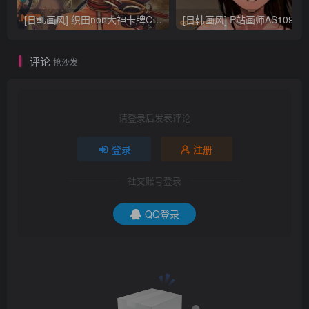
[日韩画风] 织田non大神卡牌CG插画设计画集256P 161M_CG原画资源
[日韩画风] P站画师AS109的作品，《少女裹路地 其终
评论
抢沙发
请登录后发表评论
登录
注册
社交账号登录
QQ登录