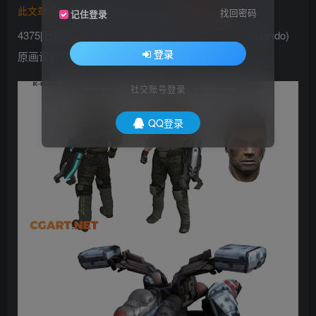
此文章由
橙光艺术网(www.cgart.net)
收集整理发布
找回密码
记住登录
4375[日韩画风] 游戏原画《希魔复活》(Bionic Commando)
登录
原画设计设定50P_CG原画资源
社交账号登录
QQ登录