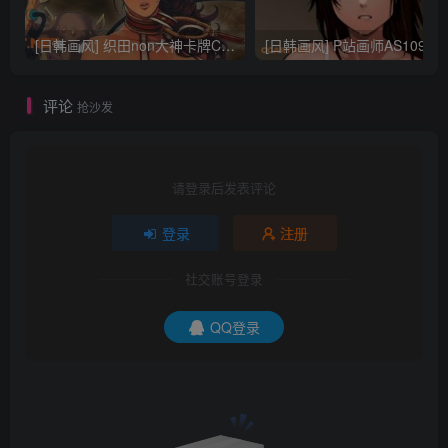
[日韩画风] 织田non大神卡牌CG插画设计画集256P 161M_CG原画资源
[日韩画风] P站画师AS109的作品，《少女裹路地 其终
评论
抢沙发
请登录后发表评论
登录
注册
社交账号登录
QQ登录