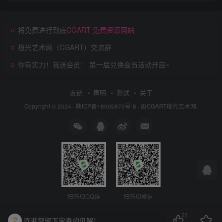
将免费进行到底
CGART 免费资源网站
橙光艺术网（CGART）交流群
你有实力！我送会员！ 第一届兑换会员活动开启~
友链
声明
测试
关于
Copyright © 2024 ·
陕ICP备18005870号-8
· 由
CGART
橙光艺术网.
扫码加QQ群
扫码加微信
21
欢迎您留下宝贵的见解！