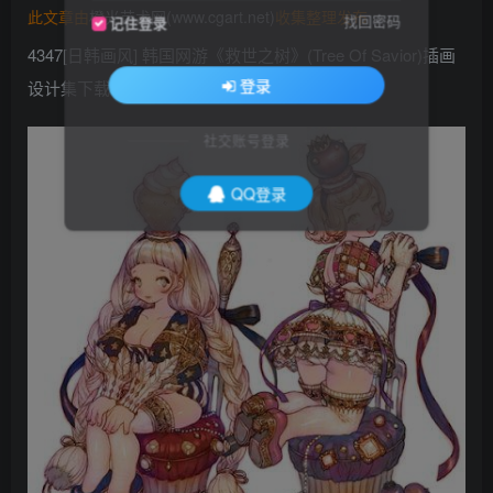
此文章由
橙光艺术网(www.cgart.net)
收集整理发布
找回密码
记住登录
4347[日韩画风] 韩国网游《救世之树》(Tree Of Savior)插画
登录
设计集下载81P_CG原画资源
社交账号登录
QQ登录