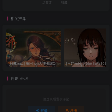
点赞
21
收藏
相关推荐
[日韩画风] 织田non大神卡牌CG插画设计画集256P 161M_CG原画资源
[日韩画风] P站画师AS109的作品，《少女裹路地 其终
评论
抢沙发
请登录后发表评论
登录
注册