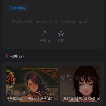
原画插画
将免费进行到底，喜欢就支持关注一下吧我们吧，by_CGART
点赞
26
收藏
相关推荐
[日韩画风] 织田non大神卡牌CG插画设计画集256P 161M_CG原画资源
[日韩画风] P站画师AS109的作品，《少女裹路地 其终