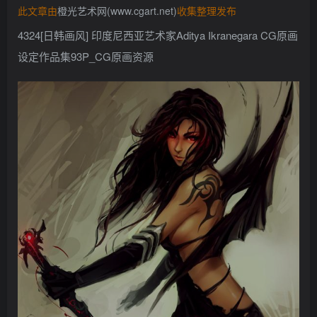
此文章由
橙光艺术网(www.cgart.net)
收集整理发布
找回密码
记住登录
4324[日韩画风] 印度尼西亚艺术家Aditya Ikranegara CG原画
登录
设定作品集93P_CG原画资源
社交账号登录
QQ登录