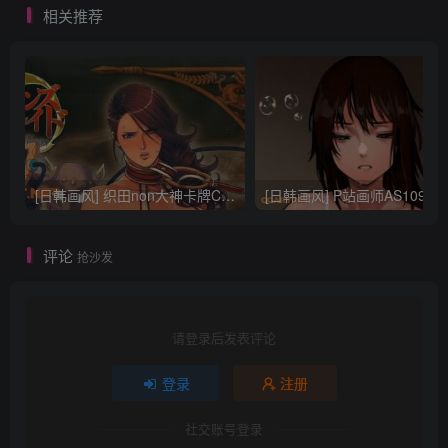
相关推荐
[日韩画风] 织田non大神卡牌CG插画设计画集256P 161M_CG原画资源
[日韩画风] P站画师AS109的作品，《少女裹路地 其终
评论
抢沙发
请登录后发表评论
登录
注册
社交账号登录