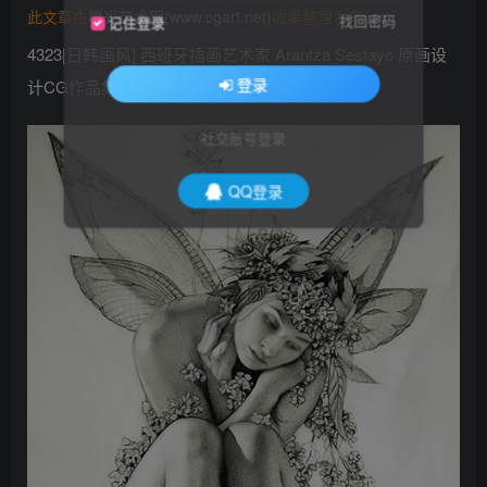
此文章由
橙光艺术网(www.cgart.net)
收集整理发布
找回密码
记住登录
4323[日韩画风] 西班牙插画艺术家 Arantza Sestayo 原画设
登录
计CG作品集62P_CG原画资源
社交账号登录
QQ登录