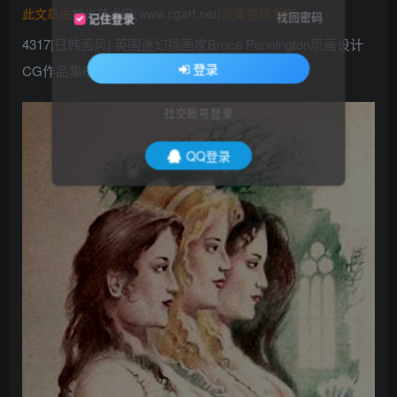
此文章由
橙光艺术网(www.cgart.net)
收集整理发布
找回密码
记住登录
4317[日韩画风] 英国迷幻插画家Bruce Pennington原画设计
登录
CG作品集85P_CG原画资源
社交账号登录
QQ登录