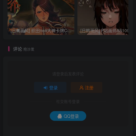
[日韩画风] 织田non大神卡牌CG插画设计画集256P 161M_CG原画资源
[日韩画风] P站画师AS109的作品，《少女裹路地 其终
评论
抢沙发
请登录后发表评论
登录
注册
社交账号登录
QQ登录