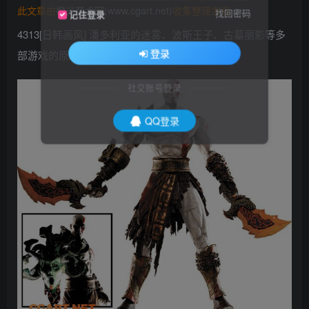
此文章由
橙光艺术网(www.cgart.net)
收集整理发布
找回密码
记住登录
4313[日韩画风] 潘多利亚的迷雾、波斯王子、古墓丽影等多
登录
部游戏的原画设计稿1800P_CG原画资源
社交账号登录
QQ登录