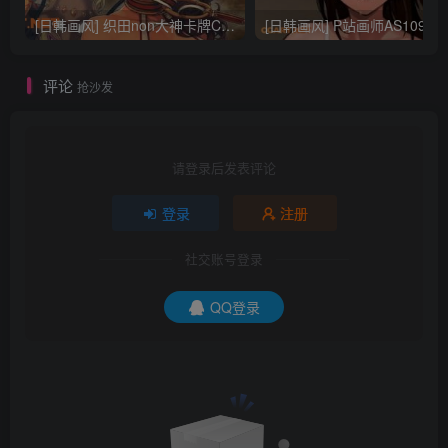
[日韩画风] 织田non大神卡牌CG插画设计画集256P 161M_CG原画资源
[日韩画风] P站画师AS109的作品，《少女裹路地 其终
评论
抢沙发
请登录后发表评论
登录
注册
社交账号登录
QQ登录