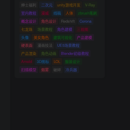
绅士福利
二次元
unity游戏开发
V-Ray
室内教程
漫威
线稿
人体
zbrush笔刷
概念设计
角色设计
Redshift
Corona
七龙珠
场景教程
角色建模
三视图
头像
美女角色
建筑可视化
产品建模
硬表面
漫画技法
UE5场景教程
产品渲染
角色动画
Blender初级教程
Arnold
3D图标
LOL
服装设计
扫描模型
烟雾
破碎
冷兵器