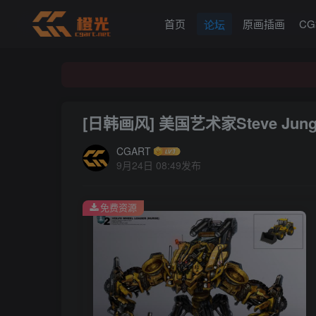
首页
原画插画
C
论坛
[日韩画风] 美国艺术家Steve J
CGART
9月24日 08:49发布
免费资源