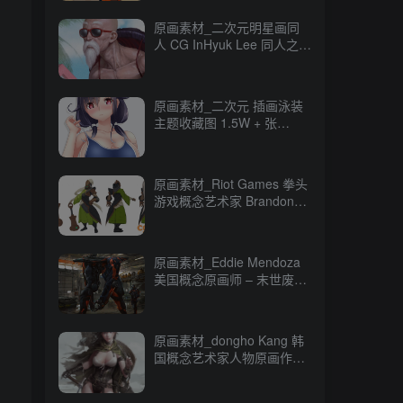
原画素材_二次元明星画同
人 CG InHyuk Lee 同人之神
248P_CG 原画资源
原画素材_二次元 插画泳装
主题收藏图 1.5W + 张
16GB_CG 原画资源
原画素材_Riot Games 拳头
游戏概念艺术家 Brandon
Liao CG 原画作品
247P_CG 原画资源
原画素材_Eddie Mendoza
美国概念原画师 – 末世废土
CG 作品 80P_CG 原画资源
原画素材_dongho Kang 韩
国概念艺术家人物原画作品
_CG 原画资源