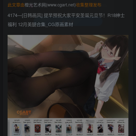
此文章由
橙光艺术网(www.cgart.net)
收集整理发布
找回密码
记住登录
4174—[日韩画风] 提早预祝大家平安圣诞元旦节！R18绅士
登录
福利 12月美腿合集_CG原画素材
社交账号登录
QQ登录