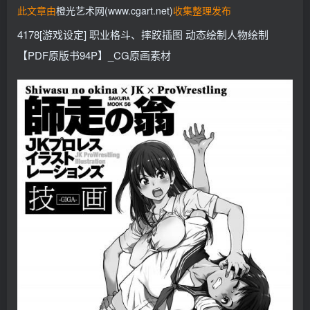
此文章由
橙光艺术网(www.cgart.net)
收集整理发布
找回密码
记住登录
4178[游戏设定] 职业格斗、摔跤插图 动态绘制人物绘制
登录
【PDF原版书94P】_CG原画素材
社交账号登录
QQ登录