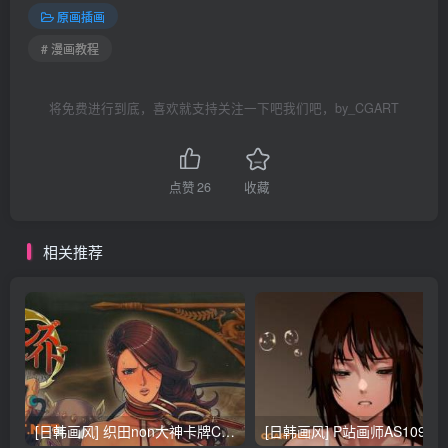
原画插画
# 漫画教程
将免费进行到底，喜欢就支持关注一下吧我们吧，by_CGART
点赞
26
收藏
相关推荐
[日韩画风] 织田non大神卡牌CG插画设计画集256P 161M_CG原画资源
[日韩画风] P站画师AS109的作品，《少女裹路地 其终