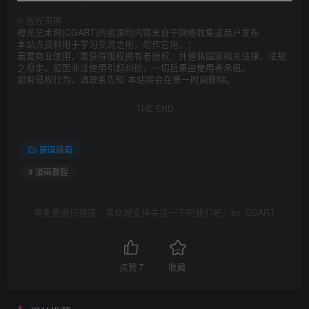
©
版权声明
橙光艺术网(CGART)的资源均内容来自于网络收集或用户发布.
本站点资料用于学习交流之用，勿作它用，；
若需商业使用，需获得版权拥有者授权，并遵循国家相关法律、法规
之规定。如因非法使用引起纠纷，一切后果由使用者承担。
如有侵权行为，请联系告知 本站将会在第一时间删除。
THE END
原画插画
# 漫画教程
将免费进行到底，喜欢就支持关注一下吧我们吧，by_CGART
点赞
7
收藏