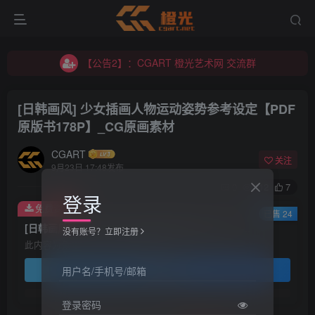
【公告2】：CGART 橙光艺术网 交流群
【公告1】：将免费进行到底！！！
【公告2】：CGART 橙光艺术网 交流群
【公告1】：将免费进行到底！！！
[日韩画风] 少女插画人物运动姿势参考设定【PDF
原版书178P】_CG原画素材
CGART
关注
9月23日 17:48发布
0
112
7
登录
免费资源
已售 24
[日韩画风] 少女插画人物运动姿势参考设定【PDF原版书178P】_CG原画素材
没有账号？立即注册
此内容为免费资源，请登录后查看
登录查看
用户名/手机号/邮箱
登录密码