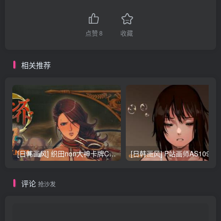
点赞
8
收藏
相关推荐
[日韩画风] 织田non大神卡牌CG插画设计画集256P 161M_CG原画资源
[日韩画风] P站画师AS109的作品，《少女裹路地 其终
评论
抢沙发