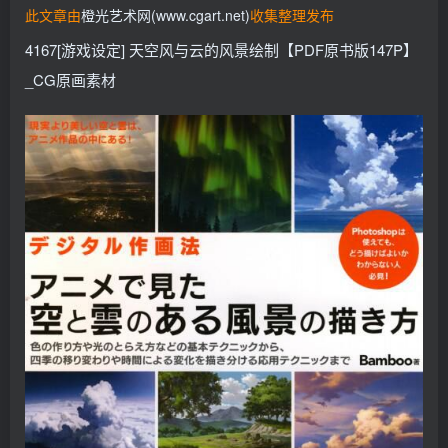
此文章由
橙光艺术网(www.cgart.net)
收集整理发布
找回密码
记住登录
4167[游戏设定] 天空风与云的风景绘制【PDF原书版147P】
登录
_CG原画素材
社交账号登录
QQ登录