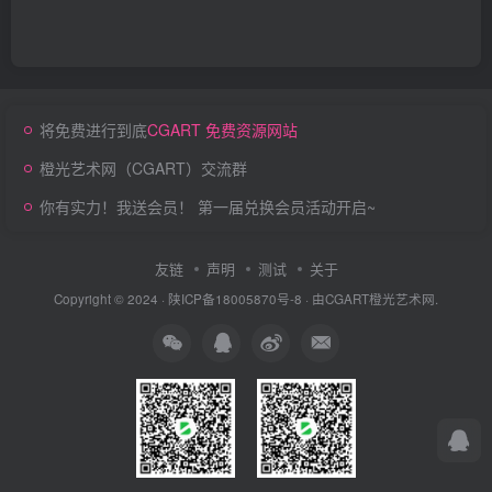
将免费进行到底
CGART 免费资源网站
橙光艺术网（CGART）交流群
你有实力！我送会员！ 第一届兑换会员活动开启~
友链
声明
测试
关于
Copyright © 2024 ·
陕ICP备18005870号-8
· 由
CGART
橙光艺术网.