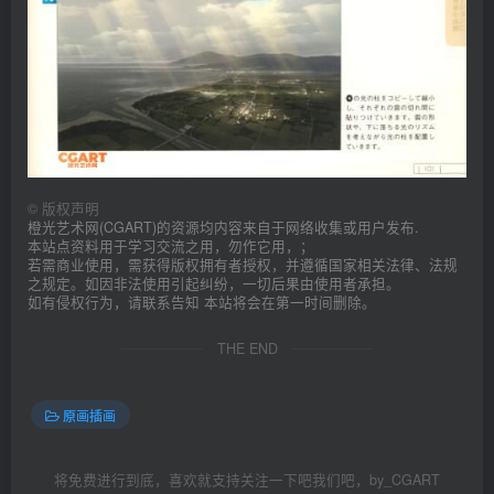
©
版权声明
橙光艺术网(CGART)的资源均内容来自于网络收集或用户发布.
本站点资料用于学习交流之用，勿作它用，；
若需商业使用，需获得版权拥有者授权，并遵循国家相关法律、法规
之规定。如因非法使用引起纠纷，一切后果由使用者承担。
如有侵权行为，请联系告知 本站将会在第一时间删除。
THE END
原画插画
将免费进行到底，喜欢就支持关注一下吧我们吧，by_CGART