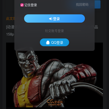
登录购买
找回密码
记住登录
此文章由
橙光艺术网(www.cgart.net)
收集整理发布
登录
[动漫手办] Philip Herman艺术总监逼真的动漫3D角色作品
社交账号登录
158p
QQ登录