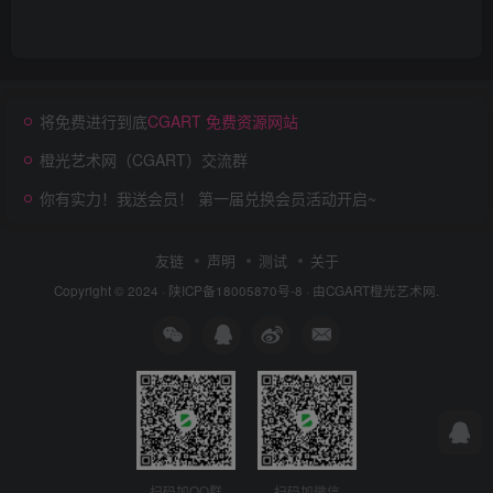
将免费进行到底
CGART 免费资源网站
橙光艺术网（CGART）交流群
你有实力！我送会员！ 第一届兑换会员活动开启~
友链
声明
测试
关于
Copyright © 2024 ·
陕ICP备18005870号-8
· 由
CGART
橙光艺术网.
扫码加QQ群
扫码加微信