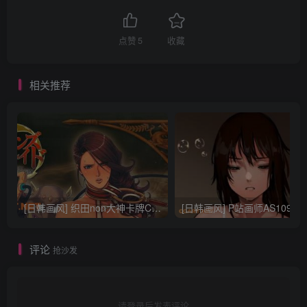
点赞
5
收藏
相关推荐
[日韩画风] 织田non大神卡牌CG插画设计画集256P 161M_CG原画资源
[日韩画风] P站画师AS109的作品，《少女裹路地 其终
评论
抢沙发
请登录后发表评论