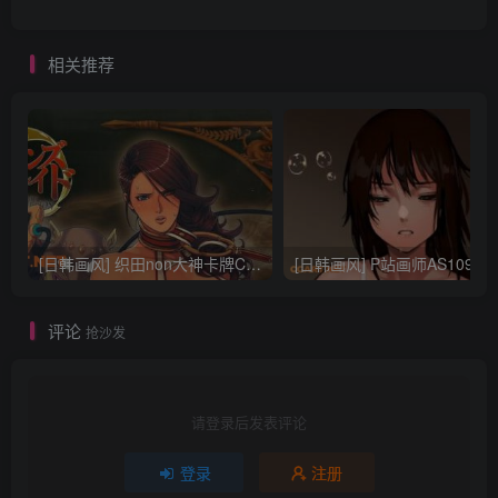
相关推荐
[日韩画风] 织田non大神卡牌CG插画设计画集256P 161M_CG原画资源
[日韩画风] P站画师AS109的作品，《少女裹路地 其终
评论
抢沙发
请登录后发表评论
登录
注册