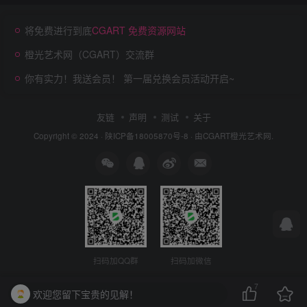
将免费进行到底
CGART 免费资源网站
橙光艺术网（CGART）交流群
你有实力！我送会员！ 第一届兑换会员活动开启~
友链
声明
测试
关于
Copyright © 2024 ·
陕ICP备18005870号-8
· 由
CGART
橙光艺术网.
扫码加QQ群
扫码加微信
7
欢迎您留下宝贵的见解！