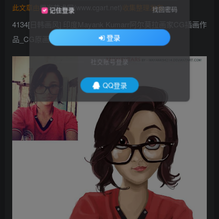
此文章由
橙光艺术网(www.cgart.net)
收集整理发布
找回密码
记住登录
4134[日韩画风] 印度Mayank Kumarr阿尔莫拉画家CG插画作
登录
品_CG原画素材
社交账号登录
QQ登录